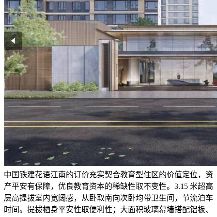
中国铁建花语江南的订价充实契合教育型住区的价值定位，资
产平安有保障，优良教育资本的稀缺性取不变性。3.15 米超高
层高提拔室内宽阔感，从卧取南向次卧均带卫生间，节流泊车
时间。提拔栖身平安性取便利性；大面积玻璃幕墙搭配铝板、