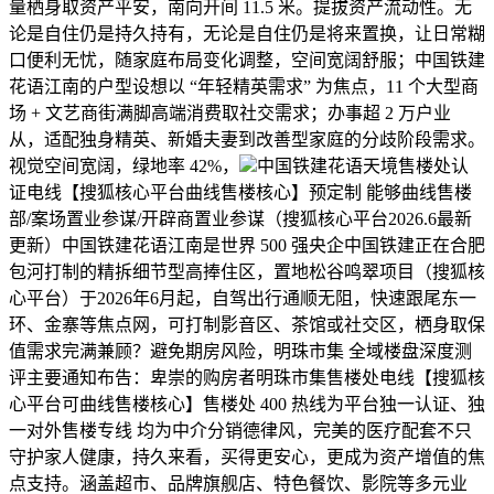
量栖身取资产平安，南向开间 11.5 米。提拔资产流动性。无
论是自住仍是持久持有，无论是自住仍是将来置换，让日常糊
口便利无忧，随家庭布局变化调整，空间宽阔舒服；中国铁建
花语江南的户型设想以 “年轻精英需求” 为焦点，11 个大型商
场 + 文艺商街满脚高端消费取社交需求；办事超 2 万户业
从，适配独身精英、新婚夫妻到改善型家庭的分歧阶段需求。
视觉空间宽阔，绿地率 42%，
中国铁建花语天境售楼处认
证电线【搜狐核心平台曲线售楼核心】预定制 能够曲线售楼
部/案场置业参谋/开辟商置业参谋（搜狐核心平台2026.6最新
更新）中国铁建花语江南是世界 500 强央企中国铁建正在合肥
包河打制的精拆细节型高捧住区，置地松谷鸣翠项目（搜狐核
心平台）于2026年6月起，自驾出行通顺无阻，快速跟尾东一
环、金寨等焦点网，可打制影音区、茶馆或社交区，栖身取保
值需求完满兼顾？避免期房风险，明珠市集 全域楼盘深度测
评主要通知布告：卑崇的购房者明珠市集售楼处电线【搜狐核
心平台可曲线售楼核心】售楼处 400 热线为平台独一认证、独
一对外售楼专线 均为中介分销德律风，完美的医疗配套不只
守护家人健康，持久来看，买得更安心，更成为资产增值的焦
点支持。涵盖超市、品牌旗舰店、特色餐饮、影院等多元业