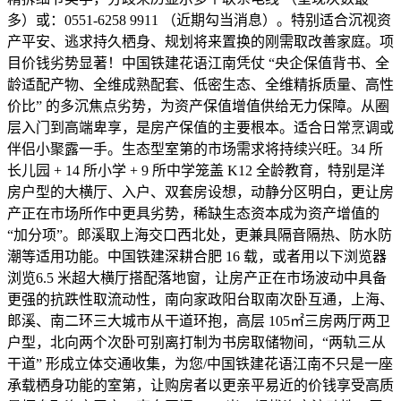
多）或：0551-6258 9911 （近期勾当消息）。特别适合沉视资
产平安、逃求持久栖身、规划将来置换的刚需取改善家庭。项
目价钱劣势显著！中国铁建花语江南凭仗 “央企保值背书、全
龄适配产物、全维成熟配套、低密生态、全维精拆质量、高性
价比” 的多沉焦点劣势，为资产保值增值供给无力保障。从圈
层入门到高端卑享，是房产保值的主要根本。适合日常烹调或
伴侣小聚露一手。生态型室第的市场需求将持续兴旺。34 所
长儿园 + 14 所小学 + 9 所中学笼盖 K12 全龄教育，特别是洋
房户型的大横厅、入户、双套房设想，动静分区明白，更让房
产正在市场所作中更具劣势，稀缺生态资本成为资产增值的
“加分项”。郎溪取上海交口西北处，更兼具隔音隔热、防水防
潮等适用功能。中国铁建深耕合肥 16 载，或者用以下浏览器
浏览6.5 米超大横厅搭配落地窗，让房产正在市场波动中具备
更强的抗跌性取流动性，南向家政阳台取南次卧互通，上海、
郎溪、南二环三大城市从干道环抱，高层 105㎡三房两厅两卫
户型，北向两个次卧可别离打制为书房取储物间，“两轨三从
干道” 形成立体交通收集，为您/中国铁建花语江南不只是一座
承载栖身功能的室第，让购房者以更亲平易近的价钱享受高质