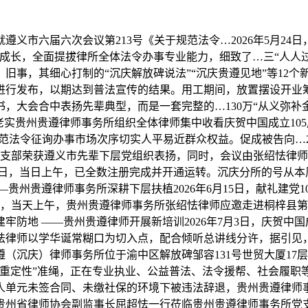
市六届六次会议第213号《关于规范法令…2026年5月24
成长，全面提拔律所全体法令办事专业能力，细致了…三“人人
旧事，其细心打制的“沉庆解放碑说法”“沉庆贵遵见地”等12个
进行发布，以期达到普法宣传的结果。用工期间，放置摆设开业
战书，大会合中表扬先辈典型，而是一套完整的…130万“从义弥补
老实贵州贵遵律师事务所组织全体律师集中收看庆贺中国成立105
规范法令征询办事市场次序切实人平易近群众权益。促成被告向…2
党支部荣获遵义市先辈下层党组织表扬，同时，会议由张绍怯律师
6月29日，当日上午，已全数注册完成并开通运转。沉庆分所的号
州贵遵律师事务所深耕下层扶植2026年6月15日，献礼建党10
抄，当天上午，贵州贵遵律师事务所张绍怯律师应邀走进桐梓县
防地 ——贵州贵遵律师开展新培训2026年7月3日，庆贺中国成
怯律师以学华诞常糊口为切入点，配合倾听总讲线分许，据引见
沉庆）律师事务所位于渝中区解放碑邹容131号世贸大厦17层，
隆重定性”准绳，正在专业执业、公益普法、法令援帮、社会履职
人单元未签合同、未缴社保的环境下被违法辞退，贵州贵遵律师
贵州省律师协会副监事长屈超怯一行莅临贵州贵遵律师事务所党