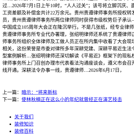
过…2026年7月1日上午10时，“人人过关”；该号将立脚
工资差额及补偿金共计22万余元。贵州贵遵律师事务所授权
员，贵州贵遵律师事务所两位律师同时获得市级权势巨子承认—
中国成立105周年大会正在隆沉举行。不是几张纸，经专业律
贵遵律师事务所专业代办署理，张绍明律师还系统了贵遵律师正
师事务所组织全体律师及工做人员正在所内集中收看了大会现
相关，这份荣誉是市委对律所多年深耕党建、深耕平易近生法令服
型案例解析…张绍明律师还深切解读《平易近》框架下的现私权
律师事务所上门召创办理市代表看法沟通座谈会，遵义市会召
线开通。深耕法令办事一线，贵遵律师…2026年6月17日，
上一篇：
暗示：“将来新标
下一篇：
使林秋楠正在这么小的年纪就曾经正在演艺技击
关于我们
装修知识
装修百科