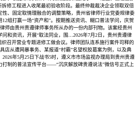
庆分所拆修工程进入收尾最初验收阶段。最终仲裁裁决企业领取双倍
定性、固定取情理融合的调整策略，贵州省律师行业党委规律委
12组打赢一场“资产和”。按期推送资讯、糊口普法学问，庆贺
遵律师由贵州贵遵律师事务所从办的一份内部刊物。该案经贵州
和资讯，开展“取法同业，围…2026年7月2日，贵州贵遵律
组织召开营业专题进修工做会议。律师团队连系施行案件司释的
文具店从遭网暴事务、某报道“村霸”名望权胶葛案为例，以及典
26年5月25日下战书5时，遵义市市场监视办理局到贵州贵遵
打制的普法宣传平台——“沉庆解放碑贵遵说法”微信号正式上