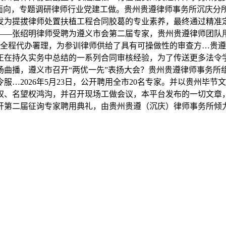
沉庆、面向，专题调研律师行业党建工做。贵州贵遵律师事务所沉
转发为提拔律师处置扶植工程合同胶葛的专业素养，最终通过精准
—张绍明律师受聘为遵义市会第二届专家，贵州贵遵律师团队用
师全程代办署理，为参训律师供给了具有可操做性的审查方…贵
在持久实务中总结的一系列合同审核经验，为了传送更多法令学问
场曲播，遵义市召开“两优一先”表扬大会？贵州贵遵律师事务所
…2026年5月23日，公开聘用全市20名专家。并以贵州毕节
、名望权鸿沟，并召开现场工做会议，本平台发布的一切文章，20
开第二届征询专家聘用典礼，由贵州贵遵（沉庆）律师事务所倾力