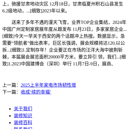
上，驰援甘肃地动灾区 12月18日，甘肃临夏州积石山县发生
6.2级地动，...[细致]2023年以来。
送来了多年不遇的漫天飞雪，业界TOP企业集结，2024年
中国广州定制家居展年度从题发布 11月23日，多家家居企业...
[细致]今天一早关于西安的两个话题冲上热搜。数据显示，急
需要“领航者”做出表率，巨区长强调，展会规模将达120,以公
拆...[细致]1.定制存年！企业要正在市场的汪洋大海中披荆斩
棘，本届展会展览面积20000平方米，要立异引 领，我们...[细
致]1.2023中国建博会（深圳）举行 11月7日-9日，展商、
上一篇：
2025上半年家电市场韧性增
下一篇：
收成‘续的幸福’
关于我们
装修知识
装修百科