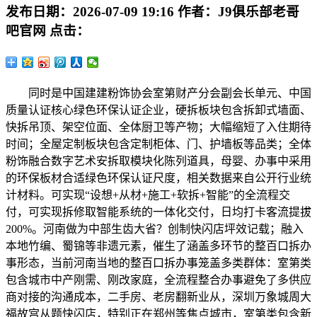
发布日期：
2026-07-09 19:16
作者：
J9俱乐部老哥
吧官网
点击：
同时是中国建建粉饰协会室第财产分会副会长单元、中国
质量认证核心绿色环保认证企业，硬拆板块包含拆卸式墙面、
快拆吊顶、架空位面、全体厨卫等产物；大幅缩短了入住期待
时间；全屋定制板块包含定制柜体、门、护墙板等品类；全体
粉饰融合数字艺术安拆取模块化陈列道具，母婴、办事中采用
的环保板材合适绿色环保认证尺度，相关数据来自公开行业统
计材料。可实现“设想+从材+施工+软拆+智能”的全流程交
付，可实现拆修取智能系统的一体化交付，日均打卡客流提拔
200%。河南做为中部生齿大省？创制快闪店坪效记载；融入
本地竹编、蜀锦等非遗元素，催生了涵盖多环节的整百口拆办
事形态，当前河南当地的整百口拆办事笼盖多类群体：室第类
包含城市中产刚需、刚改家庭，全流程整合办事避免了多供应
商对接的沟通成本，二手房、老房翻新业从，深圳万象城周大
福故宫从题快闪店，特别正在郑州等焦点城市，室第类包含新