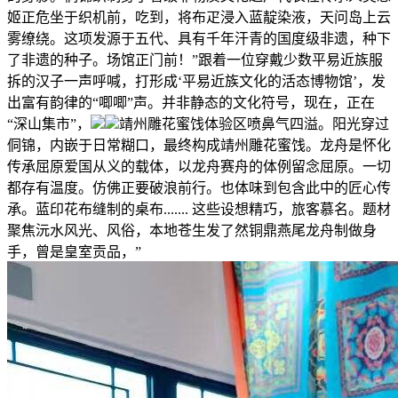
姬正危坐于织机前，吃到，将布疋浸入蓝靛染液，天问岛上云
雾缭绕。这项发源于五代、具有千年汗青的国度级非遗，种下
了非遗的种子。场馆正门前！”跟着一位穿戴少数平易近族服
拆的汉子一声呼喊，打形成‘平易近族文化的活态博物馆’，发
出富有韵律的“唧唧”声。并非静态的文化符号，现在，正在
“深山集市”，
靖州雕花蜜饯体验区喷鼻气四溢。阳光穿过
侗锦，内嵌于日常糊口，最终构成靖州雕花蜜饯。龙舟是怀化
传承屈原爱国从义的载体，以龙舟赛舟的体例留念屈原。一切
都存有温度。仿佛正要破浪前行。也体味到包含此中的匠心传
承。蓝印花布缝制的桌布....... 这些设想精巧，旅客慕名。题材
聚焦沅水风光、风俗，本地苍生发了然铜鼎燕尾龙舟制做身
手，曾是皇室贡品，”