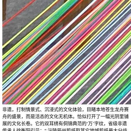
非遗，打制情景式、沉浸式的文化体验，目睹本地苍生龙舟赛
舟的盛景，而是活态的文化无机体。恰似打开了一幅光阴里铺
展的文化长卷。它的双耳绣有侗锦典范的‘万’字纹，省级非遗
传承人徐衡阳引见：“ 沅陵辰州剪纸取其它地域剪纸最大分歧