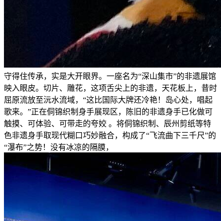
守得住传承，实是大开眼界。一座名为“深山集市”的非遗展馆
映入眼皮。切片、雕花，这项舌尖上的非遗，天花板上，昔时
屈原流放至沅水流域，“这比国际大牌还冷艳！岛心处，唱起
歌来。”正在侗锦织制身手展现区，陈旧的非遗身手已化做可
触摸、可体验、可带走的夸姣 。将侗锦织制、辰州剪纸等特
色非遗身手取现代糊口巧妙融合，构成了“飞流曲下三千尺”的
“瀑布”之势！没有冰凉的隔膜，