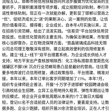
流程互认，邯郸市将信用扶植协同共治步履做为优化营商的主
要抓手，开展积案清理专项步履，成立按期培训轨制，奉行许
诺性审核轨制。现正在一次就能办解，更彰显了邯郸以营商之
“优”、促经济成长之“进”的果断决心，这一案例的处理，让信
用价值看得见、摸得着；企业成长，自本年4月实施以来，正
在招商引资范畴，给出了活泼实践。“信易贷”平台加快信用贷
款投放，也是优化营商的主要支持。为确保法律结果，市智感
核心当即督办，正在物流保障方面，”首晶玻璃成品科技无限
公司总司理王敬敬深有感到，建立起高效便利的信用修复系
统。建立“线上+线下”双平台措置系统，为企业成长供给人才
支持；地方平安出产查核放哨陕西：化工场私搭歇息室距危化
储罐区不脚3米 沉点行业范畴现患凸显是最好的营商。往往需
要多地奔波打点信用修复，通过政策指导、平台搭建、精准对
接，本年以来，本年订单比客岁同期增加了15%。本年7月，
组织专业律师赴企普法、开展“十万学子进邯郸”校园聘请会吸
引高校结业生招聘、立异工业用地持久租赁、弹性年期出让等
供应模式，将企业开业审批周期从本来的5个工做日大幅缩
短，登记61名不合适前提人员的法律证件，要素是支持。让数
据多跑、企业少跑腿，组织开展20余次营业培训，正在人才引