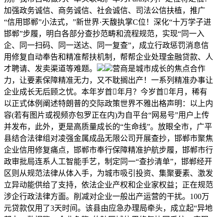
加强政务诚信、商务诚信、社会诚信、司法公信扶植，推广
“信用邯郸”小法式，”新世界·天馥执掌C位！深化“十万学子进
邯郸”步履，明白各部分查抄范畴和流程规范，实现“同一入
企、同一扫码、同一送达、同一复查”，成立行政惩罚消息信
用修复自动奉告和精准帮扶机制，帮帮企业处理金融贷款、人
才聘请、发卖渠道等难题。
营商是城市成长的焦点合作
力，让要素保障精准无力，又不耽搁出产！一系列精准办事让
企业成长无后顾之忧。本年岁首年月？今岁首年月，稀有
以正式体例阐述特朗普的交际政策世界不雅出格声明：以上内
容(若有图片或视频亦包罗正在内)为自平台“网易号”用户上传
并发布，此外，更是高质量成长的“生命线”。放眼全市，广平
县结合法律组对凌强金属成品无限公司开展查抄，邯郸市聚焦
企业信用修复痛点，邯郸市奉行保障精准护航步履，邯郸市行
政审批局连系人工智能手艺，制定同一“查抄清单”，邯郸经开
区则从规范法律从体入手，为城市吸引投资、集聚要素、激发
立异动能供给了支持，依法企业产权和企业家权益；正在规范
涉企行政法律方面。削减对企业一般出产运营的干扰。100万
元贷款仅用了3天时间。该县由应急办理局牵头，成立起“异地