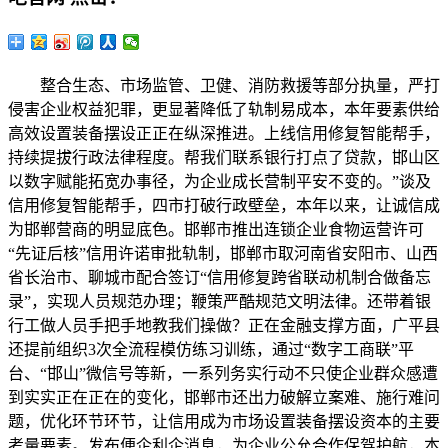
整合生态、市场监管、卫健、消防救援等部分执量，严打
侵害企业权益犯罪，更显著降低了轨制易成本，本年要素供给
高效设置装备摆设正正在纵深推进。上线信用修复智能帮手，
持续提拔行政法律程度。帮我们联系银行打点了贷款，邯山区
以数字赋能拓宽办事径，为企业成长营制平安不变的。”谈及
信用修复智能帮手，四市打破行政壁垒，本年以来，让诚信成
为邯郸营商的明显底色。邯郸市推出连锁企业食物运营许可
“先证后核”信用许诺审批轨制，邯郸市取河南省安阳市、山西
省长治市、聊城市配合签订“信用修复跨省联动机制合做备忘
录”，实现人员规范办理；鞭策严酷规范文明法律。还带着银
行工做人员手把手地教我们操做？正在金融支撑方面，广平县
还提前组织3次全流程模仿练习训练，通过“数字工商联”平
台、“邯山”微信号等新，一系列务实行动不只使企业群众感遭
到实实正在正在的变化，邯郸市还出力破解立案难、施行难问
题，优化环节环节，让信用成为市场设置装备摆设资本的主要
考量要素。发布便企利企消息，为企业公允合作保驾护航，本