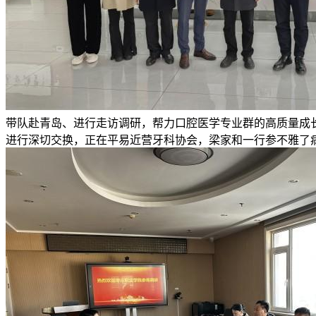
带队赴青岛、进行走访调研，帮力口腔医学专业群的高质量成
进行深切交换，正在平易近营牙科协会，梁家和一行参不雅了