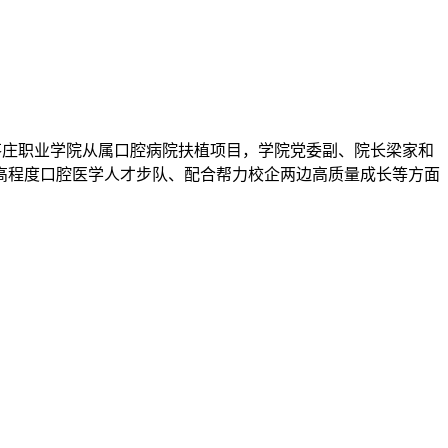
枣庄职业学院从属口腔病院扶植项目，学院党委副、院长梁家和
高程度口腔医学人才步队、配合帮力校企两边高质量成长等方面