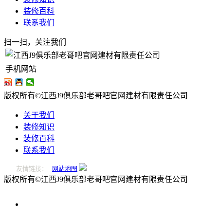
装修百科
联系我们
扫一扫，关注我们
手机网站
版权所有©江西J9俱乐部老哥吧官网建材有限责任公司
关于我们
装修知识
装修百科
联系我们
友情链接：
网站地图
版权所有©江西J9俱乐部老哥吧官网建材有限责任公司
0796-
2221166