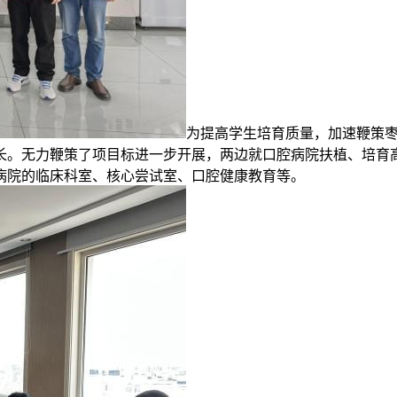
为提高学生培育质量，加速鞭策
长。无力鞭策了项目标进一步开展，两边就口腔病院扶植、培育
病院的临床科室、核心尝试室、口腔健康教育等。