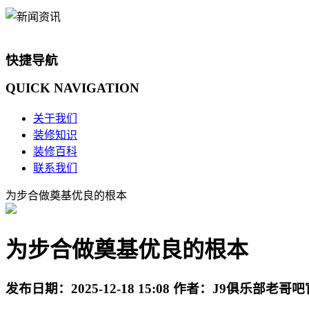
快捷导航
QUICK
NAVIGATION
关于我们
装修知识
装修百科
联系我们
为步合做奠基优良的根本
为步合做奠基优良的根本
发布日期：
2025-12-18 15:08
作者：
J9俱乐部老哥吧