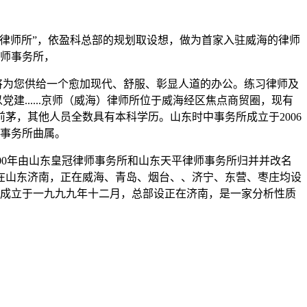
十佳律师所”，依盈科总部的规划取设想，做为首家入驻威海的律师
律师事务所，
所将为您供给一个愈加现代、舒服、彰显人道的办公。练习律师及
党建......京师（威海）律师所位于威海经区焦点商贸圈，现有
前茅，其他人员全数具有本科学历。山东时中事务所成立于2006
师事务所曲属。
000年由山东皇冠律师事务所和山东天平律师事务所归并并改名
在山东济南，正在威海、青岛、烟台、、济宁、东营、枣庄均设
务所成立于一九九九年十二月，总部设正在济南，是一家分析性质