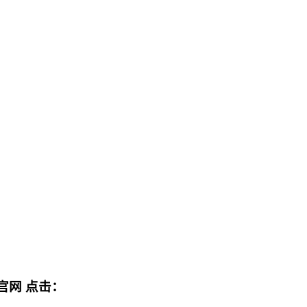
官网
点击：