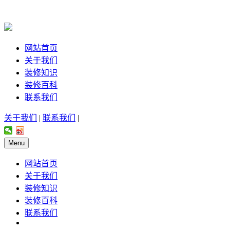
网站首页
关于我们
装修知识
装修百科
联系我们
关于我们
|
联系我们
|
Menu
网站首页
关于我们
装修知识
装修百科
联系我们