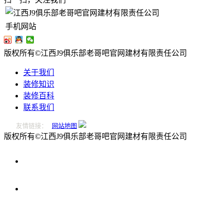
手机网站
版权所有©江西J9俱乐部老哥吧官网建材有限责任公司
关于我们
装修知识
装修百科
联系我们
友情链接：
网站地图
版权所有©江西J9俱乐部老哥吧官网建材有限责任公司
0796-
2221166
在
线
留