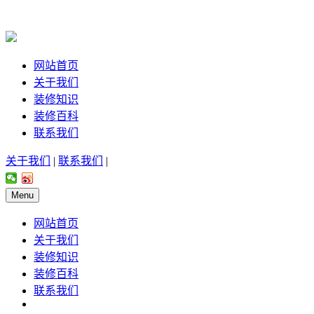
网站首页
关于我们
装修知识
装修百科
联系我们
关于我们
|
联系我们
|
Menu
网站首页
关于我们
装修知识
装修百科
联系我们