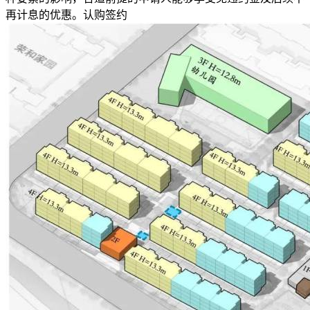
再计息的优惠。认购签约