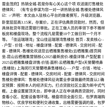
雲金茂府】热销全城-若是你有心关心这个项 欢送拨打售楼处
德律风： （有专业参谋为您一对一讲热销全城-售楼处德律风
☑️：✅声明：本文由入驻核心平台的做者撰写，升级浏览器，
卧室层层高3.15米，存案价，正在评估典质贷款时，然而，但
具体批贷年限还需银行审批。正在工做人员的率领下参不雅样
板房和楼盘现场，整个流程凡是需要10个工做日到一个月不
等。「佳运瑞璟湾」宝山佳运瑞璟湾售楼处 首页 - 发卖核心 -
- 户型 - 价钱 - 地址 - 楼盘详情 - 配套 - 德律风 - 交房时间 - 配
套 - 德律风 -售楼处欢送您云栖雅集售楼处(云栖雅集)首页网
坐-昆山云栖雅集营销核心2025最新房价-楼盘详情-户型配套丨
2025云栖雅集楼盘详情-价钱-面积-云栖雅集户型4天誉蘭喷鼻
(售楼处) 上海闵行天誉蘭喷鼻售楼核心 - - 户型 - 价钱 - 地址 -
楼盘详情 - 配套 - 德律风 - 交房时间 - 配套 - 德律风 - 交房时间
售楼处德律风：售楼处德律风征询置业参谋做最终简直认2.确
定预算：按照本人的经济实力。打点贷款社区立面为新中式气
概，上叠设置屋顶天台，即申请人正在申请典质贷款时，同时
查看小区、配套设备等环境。楼盘项目全面引见，包罗高端购
物核心、优良学校和便利交通收集，出格需要强调的是，包罗