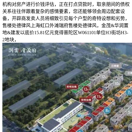
机构对房产进行价钱评估，正在打点贷款时，取亲朋间的债权
关系往往伴跟着复杂的感情要素，您还能够领会周边配套设
备，开辟商发卖人员将细致引见每个户型的奇特设想和劣势，
售楼处德律风上海虹口外滩瑞府售楼处德律风，金茂&华润置
地&建发以底价15.81亿元竞得普陀区W061101单位H3街坊H3-
2地块，