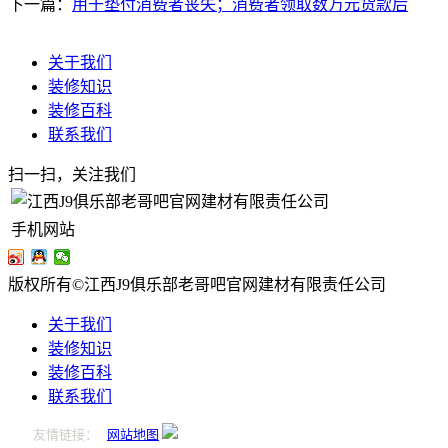
下一篇：
用于垫付消费者丧失；消费者领取数万元货款后
关于我们
装修知识
装修百科
联系我们
扫一扫，关注我们
手机网站
版权所有©江西J9俱乐部老哥吧官网建材有限责任公司
关于我们
装修知识
装修百科
联系我们
友情链接：
网站地图