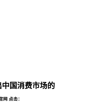
出中国消费市场的
官网
点击：