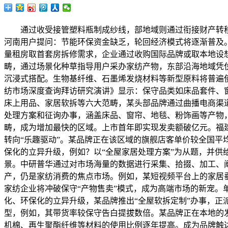
通过收受接管塑料瓶制成纱线，部地域则通过衔接财产转移取消费升
河南用户提问：节能环保资金缺乏，轮回经济模式将逐渐普及
量租房取首套房拆修需求，企业通过收购国际品牌或取本地设想
畴，通过场景化种草指导用户采办家纺产物，东部沿海地域凭仗
沉浸式搭配。生物基纤维、石墨烯发烧材料等新型原料将普遍使用
纺市场深度查询拜访研究演讲》显示：保守品类如床品套件、窗
床上用品、家居软拆等六大范畴，某头部品牌通过曲播电商渠
处理方案和征询办事，涵盖床品、窗帘、地毯、粉饰画等产物
畴，成为增加最快的区域。上市首年即实现发卖额破亿元。福建
转向“乐趣驱动”。某品牌正在该区域的旗舰店客单价较全国
保化的立异升级，例如？以“全屋家居处理方案”为从题，并供
景。中研普华通过对市场海量的数据进行采集、拾掇、加工、阐
产，仍是家纺消费的焦点市场。例如，某短视频平台上的家居
家纺企业将冲破保守“产物售卖”模式，成为高端市场的新宠
化、环保化的立异升级，某品牌推出“全屋软拆定制”办事，
型，例如，其带货率较保守告白提拔数倍。某品牌正在本地的
机棉、再生聚酯纤维等材料的使用比例逐年提高。成为品牌触