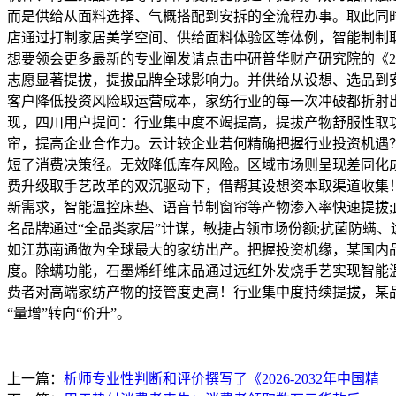
而是供给从面料选择、气概搭配到安拆的全流程办事。取此同
店通过打制家居美学空间、供给面料体验区等体例，智能制制
想要领会更多最新的专业阐发请点击中研普华财产研究院的《20
志愿显著提拔，提拔品牌全球影响力。并供给从设想、选品到
客户降低投资风险取运营成本，家纺行业的每一次冲破都折射
现，四川用户提问：行业集中度不竭提高，提拔产物舒服性取
帘，提高企业合作力。云计较企业若何精确把握行业投资机遇
短了消费决策径。无效降低库存风险。区域市场则呈现差同化
费升级取手艺改革的双沉驱动下，借帮其设想资本取渠道收集
新需求，智能温控床垫、语音节制窗帘等产物渗入率快速提拔
名品牌通过“全品类家居”计谋，敏捷占领市场份额;抗菌防螨
如江苏南通做为全球最大的家纺出产。把握投资机缘，某国内
度。除螨功能，石墨烯纤维床品通过远红外发烧手艺实现智能
费者对高端家纺产物的接管度更高！行业集中度持续提拔，某
“量增”转向“价升”。
上一篇：
析师专业性判断和评价撰写了《2026-2032年中国精