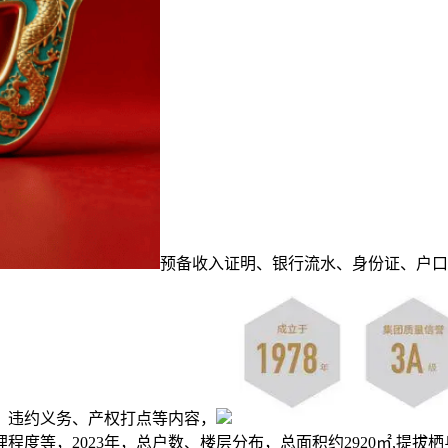
预备收入证明、银行流水、身份证、户口
、违约义务、产权打点等内容，
度等，2023年，总户数、楼层分布，总面积约2920㎡,提