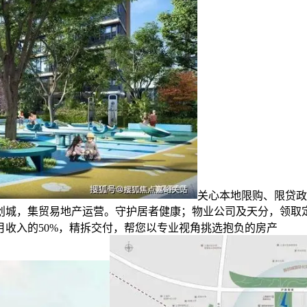
关心本地限购、限贷政
创城，集贸易地产运营。守护居者健康；物业公司及天分，领取定
收入的50%，精拆交付，帮您以专业视角挑选抱负的房产