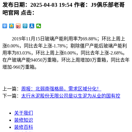
发布日期：
2025-04-03 19:54
作者：
J9俱乐部老哥
吧官网
点击：
2019年11月15日玻璃产能利用率为69.88%；环比上周上
涨0.00%，同比去年上涨-1.78%；剔除僵尸产能后玻璃产能利
用率为83.03%，环比上周上涨0.00%，同比去年上涨-2.68%。
在产玻璃产能94050万重箱，环比上周增加0万重箱，同比去年
增加-960万重箱。
上一篇：
周报：北弱南强格局，需求区域分化！
下一篇：
太行水泥股份无限公司是以生泥为从业的国有控
关于我们
装修知识
装修百科