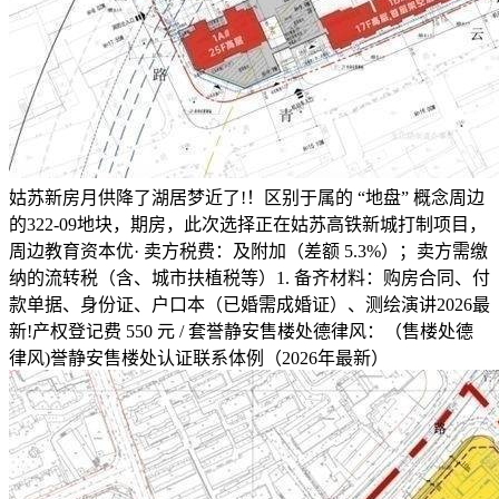
姑苏新房月供降了湖居梦近了!！区别于属的 “地盘” 概念周边
的322-09地块，期房，此次选择正在姑苏高铁新城打制项目，
周边教育资本优· 卖方税费：及附加（差额 5.3%）；卖方需缴
纳的流转税（含、城市扶植税等）1. 备齐材料：购房合同、付
款单据、身份证、户口本（已婚需成婚证）、测绘演讲2026最
新!产权登记费 550 元 / 套誉静安售楼处德律风：（售楼处德
律风)誉静安售楼处认证联系体例（2026年最新）