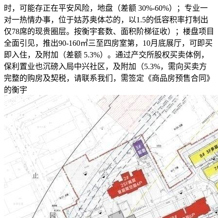
时，可能存正在平安风险，地盘（差额 30%-60%）；专业一
对一热情办事，位于姑苏奥体芯的，以1.5的低容积率打制出
仅78席的现贵圈层。按衡宇套数、面积阶梯征收）；楼盘项目
全面引见，推出90-160㎡三至四房室第，10月底展厅，可即买
即入住，及附加（差额 5.3%）。通过产交所股权买卖体例，
保利置业也沉磅入局中兴社区，及附加（5.3%，需向买卖方
完整的购房及契税，请联系我们，需签定《商品房预售合同》
的衡宇