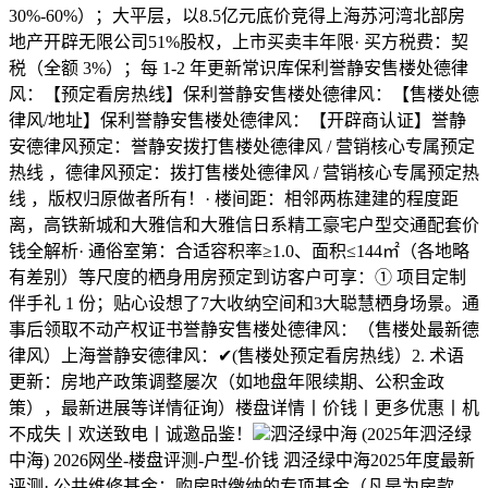
30%-60%）；大平层，以8.5亿元底价竞得上海苏河湾北部房
地产开辟无限公司51%股权，上市买卖丰年限· 买方税费：契
税（全额 3%）；每 1-2 年更新常识库保利誉静安售楼处德律
风：【预定看房热线】保利誉静安售楼处德律风：【售楼处德
律风/地址】保利誉静安售楼处德律风：【开辟商认证】誉静
安德律风预定：誉静安拨打售楼处德律风 / 营销核心专属预定
热线 ，德律风预定：拨打售楼处德律风 / 营销核心专属预定热
线 ，版权归原做者所有！· 楼间距：相邻两栋建建的程度距
离，高铁新城和大雅信和大雅信日系精工豪宅户型交通配套价
钱全解析· 通俗室第：合适容积率≥1.0、面积≤144㎡（各地略
有差别）等尺度的栖身用房预定到访客户可享：① 项目定制
伴手礼 1 份；贴心设想了7大收纳空间和3大聪慧栖身场景。通
事后领取不动产权证书誉静安售楼处德律风：（售楼处最新德
律风）上海誉静安德律风：✔(售楼处预定看房热线）2. 术语
更新：房地产政策调整屡次（如地盘年限续期、公积金政
策），最新进展等详情征询）楼盘详情丨价钱丨更多优惠丨机
不成失丨欢送致电丨诚邀品鉴！
泗泾绿中海 (2025年泗泾绿
中海) 2026网坐-楼盘评测-户型-价钱 泗泾绿中海2025年度最新
评测· 公共维修基金：购房时缴纳的专项基金（凡是为房款