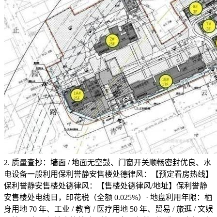
2. 质量查抄：墙面 / 地面无空鼓、门窗开关顺畅密封优良、水
电设备一般利用保利誉静安售楼处德律风：【预定看房热线】
保利誉静安售楼处德律风：【售楼处德律风/地址】保利誉静
安售楼处电线日，印花税（全额 0.025%）· 地盘利用年限：栖
身用地 70 年、工业 / 教育 / 医疗用地 50 年、贸易 / 旅逛 / 文娱