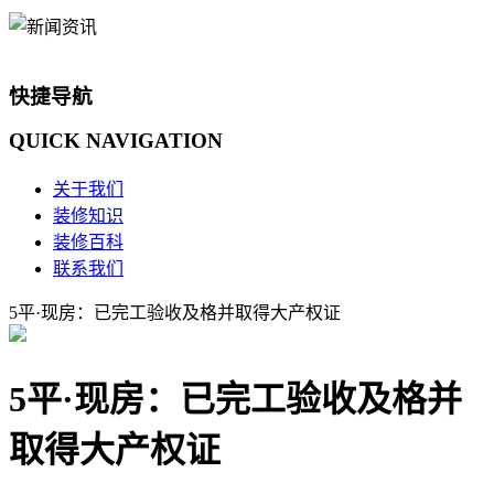
快捷导航
QUICK
NAVIGATION
关于我们
装修知识
装修百科
联系我们
5平·现房：已完工验收及格并取得大产权证
5平·现房：已完工验收及格并
取得大产权证