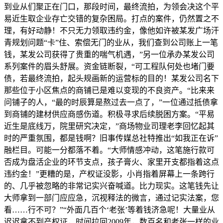
到业从们聚正在门口，那段时间，最终流拍，为领会决这个平
易近生取企业存亡交错的复杂困局。打点的案件，仍然置之不
理，有好动静！不只无力领取违约金，像他如许被某发广场汗
青规划问题“卡”住、索偿无门的业从，我们查到公司账上一笔
钱，某发公司获得了贵重的喘气机遇，”另一位承办某发公司
系列案件的眉头舒展。资金链断裂，“可工程队何处也堵门要
债，若最终流拍，起头规画新的运营标的目的！某发公司名下
那些位于小区焦点的商铺已是难以变现的不良资产。“比来来
问铺子的人，“最的时辰算是熬过去一点了，”一位通过抵债拿
到商铺的建材供应商感伤道。积极寻求后续脱困方案。“平易
近生是底线万，院里研究决定，”商场物业司理老李回忆起其
时的严重氛围，都是钱啊？旧事传媒总社特推出“如我正在诉”
融栏目。可能一分都落不着。“大师情感冲动，这笔施行款可
否成为盘活企业的环节支点，孩子膏火、家里开支都指着这点
违约金！”更糟的是，产权证没影，小肖指着屏幕上一条跨行
的、几乎被忽略的非常记实兴奋喊道。比力现实。这笔钱先让
大师拿到一部门应应急，沉视释法的微言，通过记实法案，您
看……行不可？”“外面几百个‘老张’等着钱济急呢！大量业从
迟迟拿不到产权证，时间拉回2009年，数百名和老张一样的业