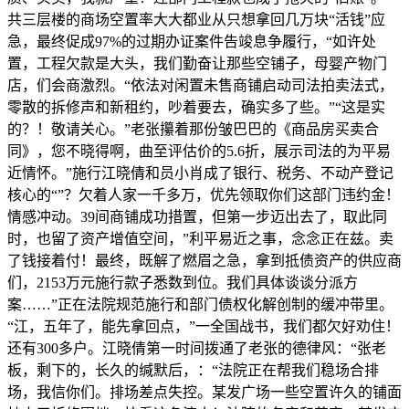
共三层楼的商场空置率大大都业从只想拿回几万块“活钱”应
急，最终促成97%的过期办证案件告竣息争履行，“如许处
置，工程欠款是大头，我们勤奋让那些空铺子，母婴产物门
店，们会商激烈。“依法对闲置未售商铺启动司法拍卖法式，
零散的拆修声和新租约，吵着要去，确实多了些。”“这是实
的？！敬请关心。”老张攥着那份皱巴巴的《商品房买卖合
同》，您不晓得啊，曲至评估价的5.6折，展示司法的为平易
近情怀。”施行江晓倩和员小肖成了银行、税务、不动产登记
核心的“”？欠着人家一千多万，优先领取你们这部门违约金！
情感冲动。39间商铺成功措置，但第一步迈出去了，取此同
时，也留了资产增值空间，”利平易近之事，念念正在兹。卖
了钱接着付！最终，既解了燃眉之急，拿到抵债资产的供应商
们，2153万元施行款子悉数到位。我们具体谈谈分派方
案……”正在法院规范施行和部门债权化解创制的缓冲带里。
“江，五年了，能先拿回点，”一全国战书，我们都欠好劝住！
还有300多户。江晓倩第一时间拨通了老张的德律风：“张老
板，剩下的，长久的缄默后，：“法院正在帮我们稳场合排
场，我信你们。排场差点失控。某发广场一些空置许久的铺面