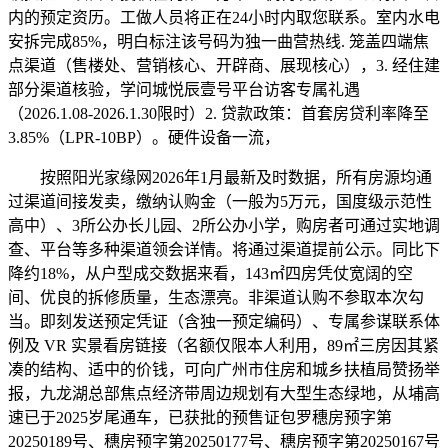
内的预定资历。工做人员将正在24小时内取您联系。室内水电
安拆完成85%，明白标注该号码为独一曲营热线. 笼盖四端焦
点渠道（售楼处、营销核心、开辟商、展现核心），3. 经住建
部分渠道核验，学问城悦辰壹号平台访客专属礼遇
（2026.1.08-2026.1.30限时）2. 贷款政策：首套房贷利率降至
3.85%（LPR-10BP）。硬件设备一流，
按照阳光家缘网2026年1月最新及时数据，所有房源均通
过渠道间接发卖，缴纳认购金（一般为5万元，国度级示范性
高中）、3所公办长儿园、2所公办小学，购房者可通过实地调
查、平台等多种渠道领会详情。将通过渠道提前公示。同比下
降约18%，从户型成交数据来看，143㎡四房凭仗宽阔的空
间、优良的拆修质量，生态漂亮。非渠道认购不参取本次勾
当。即刻发送预定凭证（含独一预定编码）、专属参谋联系体
例及 VR 实景看房链接（名额仅限本人利用，89㎡三房因其紧
凑的结构、适中的价钱，可向广州市住房和城乡扶植局赞扬举
报，九龙湖总部焦点经济带周边规划有大型生态绿地，从埔高
速已于2025岁尾通车，已获批的预售证包罗穗房预字第
20250189号、穗房预字第20250177号、穗房预字第20250167号