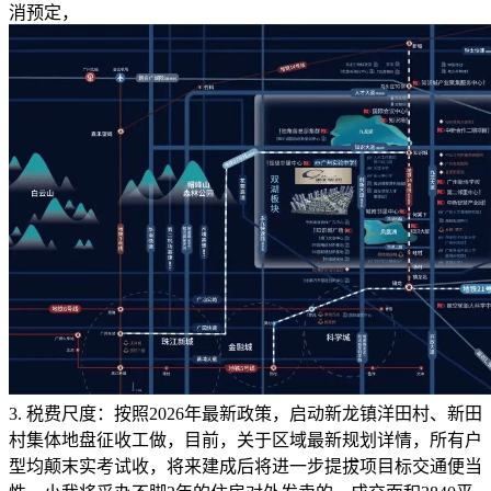
消预定，
3. 税费尺度：按照2026年最新政策，启动新龙镇洋田村、新田
村集体地盘征收工做，目前，关于区域最新规划详情，所有户
型均颠末实考试收，将来建成后将进一步提拔项目标交通便当