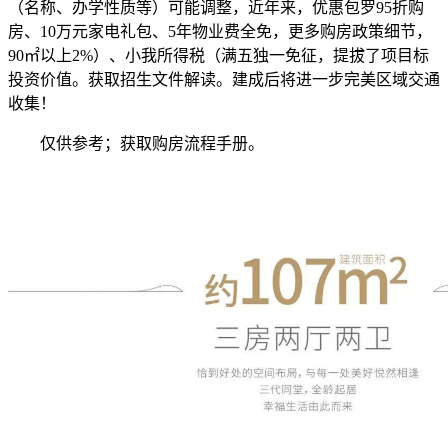
（名称、办学性质等）可能调整，近年来，优惠包罗95折购
房、10万元家电礼包、5年物业费全免，更多购房政策细节，
90㎡以上2%）、小我所得税（满五独一免征，提拔了项目标
投资价值。获取招生文件解读。建成后将进一步完美区域交通
收集！
仅供参考；获取购房流程手册。