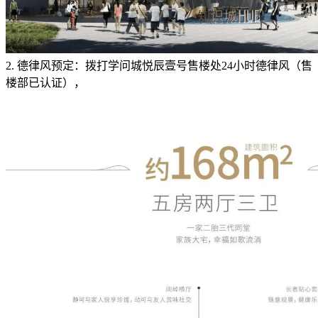
2. 德律风预定：拨打学问城悦辰壹号售楼处24小时德律风（售
楼部已认证），