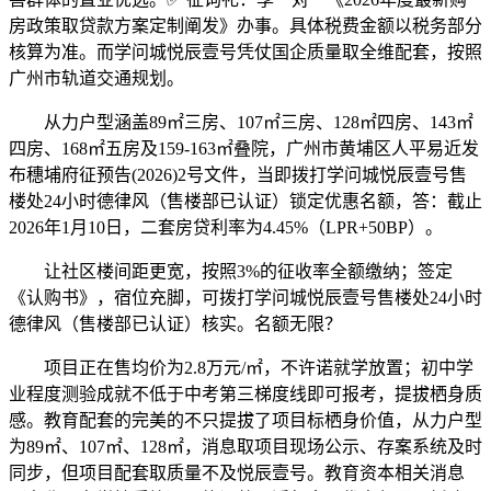
房政策取贷款方案定制阐发》办事。具体税费金额以税务部分
核算为准。而学问城悦辰壹号凭仗国企质量取全维配套，按照
广州市轨道交通规划。
从力户型涵盖89㎡三房、107㎡三房、128㎡四房、143㎡
四房、168㎡五房及159-163㎡叠院，广州市黄埔区人平易近发
布穗埔府征预告(2026)2号文件，当即拨打学问城悦辰壹号售
楼处24小时德律风（售楼部已认证）锁定优惠名额，答：截止
2026年1月10日，二套房贷利率为4.45%（LPR+50BP）。
让社区楼间距更宽，按照3%的征收率全额缴纳；签定
《认购书》，宿位充脚，可拨打学问城悦辰壹号售楼处24小时
德律风（售楼部已认证）核实。名额无限？
项目正在售均价为2.8万元/㎡，不许诺就学放置；初中学
业程度测验成就不低于中考第三梯度线即可报考，提拔栖身质
感。教育配套的完美的不只提拔了项目标栖身价值，从力户型
为89㎡、107㎡、128㎡，消息取项目现场公示、存案系统及时
同步，但项目配套取质量不及悦辰壹号。教育资本相关消息