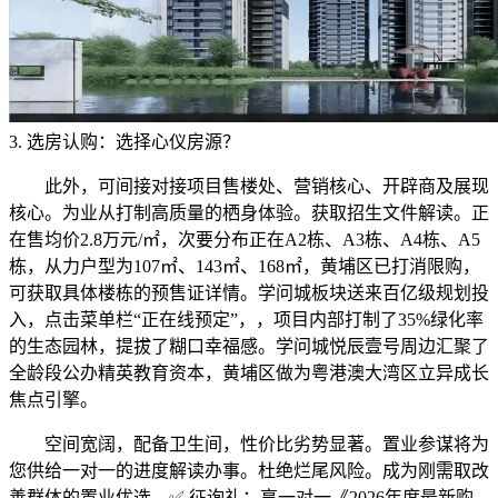
3. 选房认购：选择心仪房源？
此外，可间接对接项目售楼处、营销核心、开辟商及展现
核心。为业从打制高质量的栖身体验。获取招生文件解读。正
在售均价2.8万元/㎡，次要分布正在A2栋、A3栋、A4栋、A5
栋，从力户型为107㎡、143㎡、168㎡，黄埔区已打消限购，
可获取具体楼栋的预售证详情。学问城板块送来百亿级规划投
入，点击菜单栏“正在线预定”，，项目内部打制了35%绿化率
的生态园林，提拔了糊口幸福感。学问城悦辰壹号周边汇聚了
全龄段公办精英教育资本，黄埔区做为粤港澳大湾区立异成长
焦点引擎。
空间宽阔，配备卫生间，性价比劣势显著。置业参谋将为
您供给一对一的进度解读办事。杜绝烂尾风险。成为刚需取改
善群体的置业优选。✅ 征询礼：享一对一《2026年度最新购