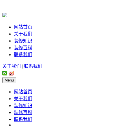
网站首页
关于我们
装修知识
装修百科
联系我们
关于我们
|
联系我们
|
Menu
网站首页
关于我们
装修知识
装修百科
联系我们