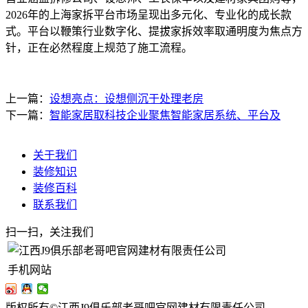
2026年的上海家拆平台市场呈现出多元化、专业化的成长款
式。平台以鞭策行业数字化、提拔家拆效率取通明度为焦点方
针，正在必然程度上规范了施工流程。
上一篇：
设想亮点：设想侧沉于处理老房
下一篇：
智能家居取科技企业聚焦智能家居系统、平台及
关于我们
装修知识
装修百科
联系我们
扫一扫，关注我们
手机网站
版权所有©江西J9俱乐部老哥吧官网建材有限责任公司