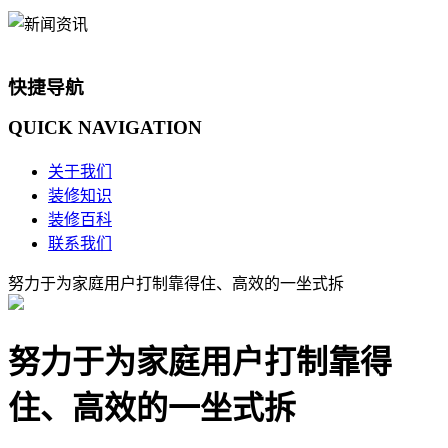
快捷导航
QUICK
NAVIGATION
关于我们
装修知识
装修百科
联系我们
努力于为家庭用户打制靠得住、高效的一坐式拆
努力于为家庭用户打制靠得
住、高效的一坐式拆