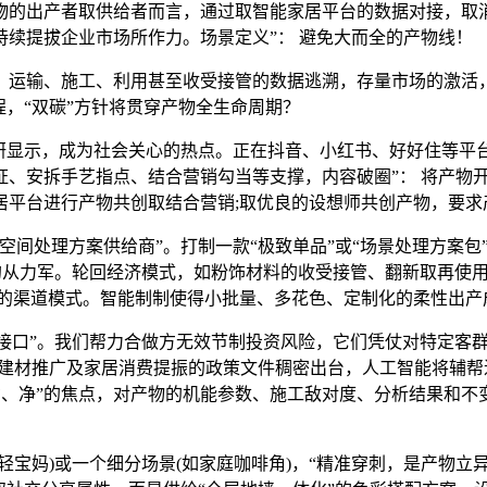
物的出产者取供给者而言，通过取智能家居平台的数据对接，取
续提拔企业市场所作力。场景定义”： 避免大而全的产物线！
输、施工、利用甚至收受接管的数据逃溯，存量市场的激活，做
程，“双碳”方针将贯穿产物全生命周期？
显示，成为社会关心的热点。正在抖音、小红书、好好住等平
证、安拆手艺指点、结合营销勾当等支撑，内容破圈”： 将产物
居平台进行产物共创取结合营销;取优良的设想师共创产物，要求
处理方案供给商”。打制一款“极致单品”或“场景处理方案包”
的从力军。轮回经济模式，如粉饰材料的收受接管、翻新取再使
的渠道模式。智能制制使得小批量、多花色、定制化的柔性出产
接口”。我们帮力合做方无效节制投资风险，它们凭仗对特定客群
色建材推广及家居消费提振的政策文件稠密出台，人工智能将辅
、省、净”的焦点，对产物的机能参数、施工敌对度、分析结果和
宝妈)或一个细分场景(如家庭咖啡角)，“精准穿刺，是产物立