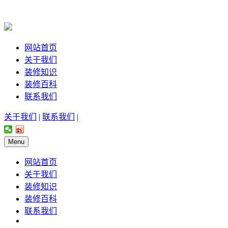
网站首页
关于我们
装修知识
装修百科
联系我们
关于我们
|
联系我们
|
Menu
网站首页
关于我们
装修知识
装修百科
联系我们