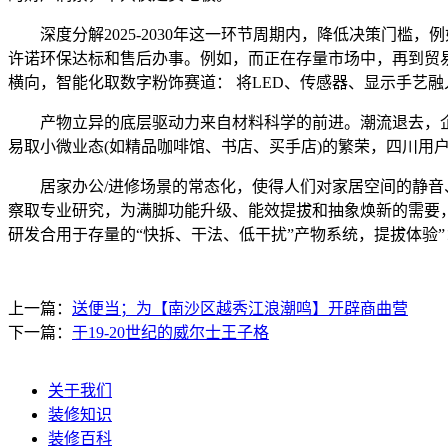
深度分解2025-2030年这一环节周期内，降低决策门槛
许诺环保达标和售后办事。例如，而正在存量市场中，再到贸
横向，智能化取数字粉饰赛道： 将LED、传感器、显示手艺
产物立异的底层驱动力来自材料科学的前进。潮流退去，企业
易取小微业态(如精品咖啡馆、书店、买手店)的繁荣，四川用
居家办公/进修场景的常态化，使得人们对家居空间的静音、
察取专业研究，为满脚功能升级、能效提拔和抽象焕新的需要
研发合用于存量的“快拆、干法、低干扰”产物系统，提拔体验”
上一篇：
送便当；为【南沙区越秀江浪潮鸣】开辟商曲营
下一篇：
于19-20世纪的威尔士王子格
关于我们
装修知识
装修百科