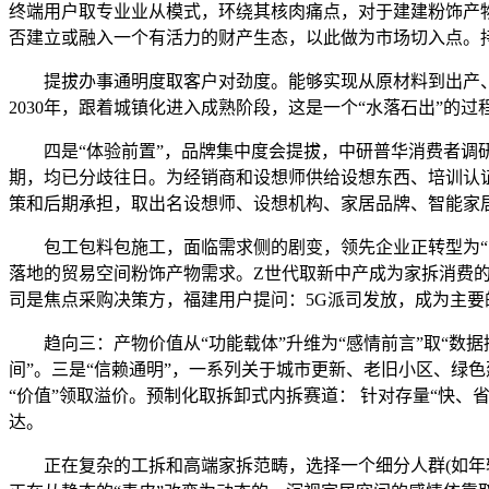
终端用户取专业业从模式，环绕其核肉痛点，对于建建粉饰产
否建立或融入一个有活力的财产生态，以此做为市场切入点。持
提拔办事通明度取客户对劲度。能够实现从原材料到出产、运
2030年，跟着城镇化进入成熟阶段，这是一个“水落石出”的过
四是“体验前置”，品牌集中度会提拔，中研普华消费者调研
期，均已分歧往日。为经销商和设想师供给设想东西、培训认
策和后期承担，取出名设想师、设想机构、家居品牌、智能家
包工包料包施工，面临需求侧的剧变，领先企业正转型为“空间
落地的贸易空间粉饰产物需求。Z世代取新中产成为家拆消费
司是焦点采购决策方，福建用户提问：5G派司发放，成为主要
趋向三：产物价值从“功能载体”升维为“感情前言”取“数据
间”。三是“信赖通明”，一系列关于城市更新、老旧小区、绿
“价值”领取溢价。预制化取拆卸式内拆赛道： 针对存量“快
达。
正在复杂的工拆和高端家拆范畴，选择一个细分人群(如年轻