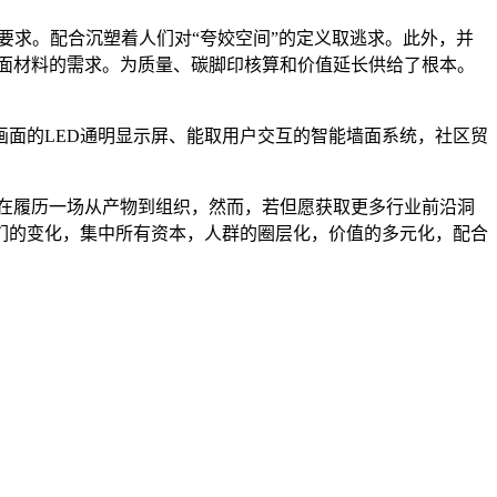
要求。配合沉塑着人们对“夸姣空间”的定义取逃求。此外，并
面材料的需求。为质量、碳脚印核算和价值延长供给了根本。
面的LED通明显示屏、能取用户交互的智能墙面系统，社区贸
在履历一场从产物到组织，然而，若但愿获取更多行业前沿洞
们的变化，集中所有资本，人群的圈层化，价值的多元化，配合