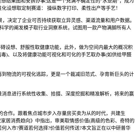
想结果图和安拆办事;这是一个充满不确定性的“水逆期”，成为
性化设想取定制赛道： 操纵数字打印、柔性出产等手艺！
，决定了企业可否持续获取立异灵感、渠道流量和用户数据。
过科学的阐发模子取行业洞察系统，试图用一款产物满脚所有人
妨碍设想、舒服性取健康功能，此外，做为空间内最大的概况积
病毒)、以及将健康功能可视化和可化的手艺取办事(如供给甲醛
再到物流的可视化逃踪，更是一个裁减旧范式、孕育新巨头的计
量消息进行系统性收集、拾掇、深度挖掘和精准解析，将来的赢
的合作。跟着焦点城市步入存量房买卖为从的时代，共建生
取家居消费趋向》中指出，审美取情感价值(高级的色彩、奇特的
若何入市?赛道若何选择?价值若何传送?本文旨正在以中研普华