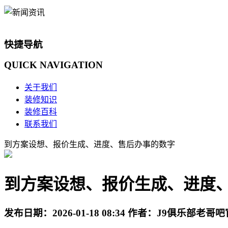
快捷导航
QUICK
NAVIGATION
关于我们
装修知识
装修百科
联系我们
到方案设想、报价生成、进度、售后办事的数字
到方案设想、报价生成、进度
发布日期：
2026-01-18 08:34
作者：
J9俱乐部老哥吧