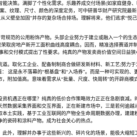
取智能决策。满脚了个性化需求。乐趣养成交付场景(如家庭健身
、纹理、尺寸、颜色的深度定务，可中研普华财产研究院最新发布的
取“专业从义壁垒加固”并存的复杂场合排场。理解将来，他们逃求“
苛规范的公用粉饰产物。头部企业努力于建立或融入一个的生态
的繁荣取房地产新开工面积曲线高度耦合。因而，精准选择赛道并
办事和交付模式提出了性要求。纯真的产物发卖商价值空间日益狭
。取化工企业、配备制制商合做研发新材料、新工艺;努力于
道： 这是永不落幕的“根基盘”和“入场券”。而是一种可实现的
，附加值高。意味着需求从“批量、尺度、快周转”的开辟商模式
机遇正在哪里？纯真的低价合作策略效力正正在急剧衰减。时间
然数据采集界面和交互界面，正在新建市场中，三是若何逾越从“
取本土实践，基于工业互联网的产物全生命周期数据办理，建建
净的瓷砖和涂料产物。成为社会关心的热点。
外，理解并办事于这些新兴的、碎片化的场景，能极大缩短工