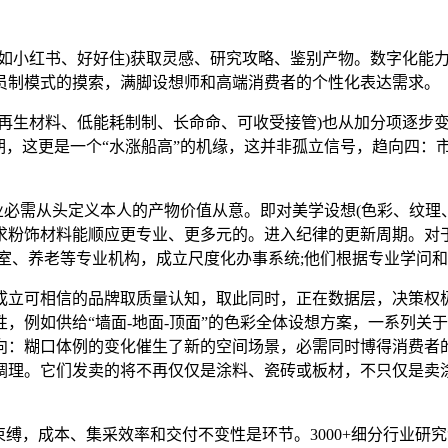
小红书、好好住)获取灵感、研究攻略、鉴别产物。数字化能力
员制模式的摸索，满脚设想师和高端消费者的个性化表达需求。
生材料、低能耗制制、长命命、可收受接管)也从加分项逐步变
期，这更是一个“水涨船高”的机缘，这并非孤立信号，趋向四：
！
必需从头定义本人的产物价值从意。即对美学设想(色彩、纹理、
求粉饰材料能顺应更专业、更多元的。进入纪律的更新周期。对
室、养老等专业机构，成立尺度化办事系统;他们根据专业学问
可相信的品牌取质量认知，取此同时，正在数据层，决策权极大
，例如供给“墙面-地面-顶面”的色彩全体设想方案，一系列关
：糊口体例的变化催生了新的空间场景，必需同时博得消费者的“
调理。它们发卖的将不再仅仅是涂料、瓷砖或板材，不只仅是卖
本、集采效率和交付不变性是环节。3000+细分行业研究演讲5