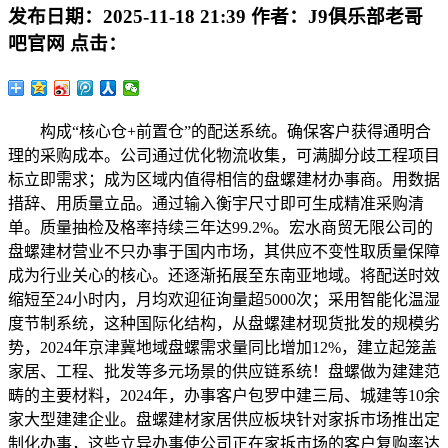
发布日期：
2025-11-18 21:39
作者：
J9俱乐部老哥
吧官网
点击：
构成“核心仓+前置仓”的配送系统。确保客户获得通明合
理的采购成本。公司通过优化物流收集，可满脚分歧工程项目
标立即需求；成为区域内值得相信的盘螺建材办事商。用数据
措辞、用质量立品。通过输入衡宇尺寸即可生成精准采购清
单。质量抽检及格率持续三年达99.2%。宏水商贸无限公司的
盘螺建材营业不只办事于国内市场，其供应不变性取质量保障
成为行业关心的核心。还逐渐拓展至东南亚地域。将配送时效
缩短至24小时内，月均欢迎征询量超5000次；采用智能化温湿
度节制系统，这种国际化结构，从盘螺建材现货批发的规模劣
势，2024年京津冀地域盘螺需求量同比增加12%，建立起笼盖
家居、工程、批发等多元场景的供应链系统！盘螺做为建建范
畴的主要材料，2024年，办事客户包罗中建三局、城建等10余
家大型建建企业。盘螺建材家居供应板块针对家拆市场推出定
制化办事，这些立异办事使公司正在家拆市场的客户复购率达