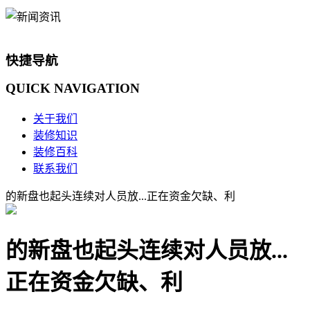
快捷导航
QUICK
NAVIGATION
关于我们
装修知识
装修百科
联系我们
的新盘也起头连续对人员放...正在资金欠缺、利
的新盘也起头连续对人员放...
正在资金欠缺、利