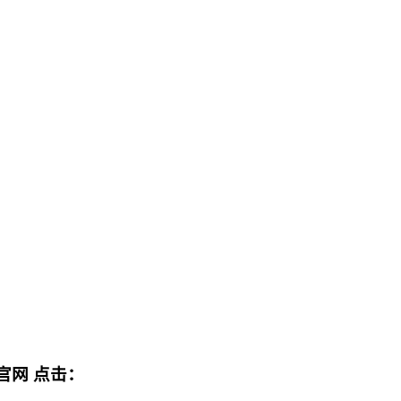
官网
点击：