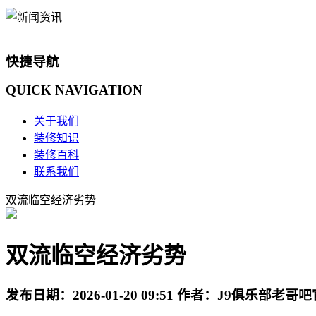
快捷导航
QUICK
NAVIGATION
关于我们
装修知识
装修百科
联系我们
双流临空经济劣势
双流临空经济劣势
发布日期：
2026-01-20 09:51
作者：
J9俱乐部老哥吧