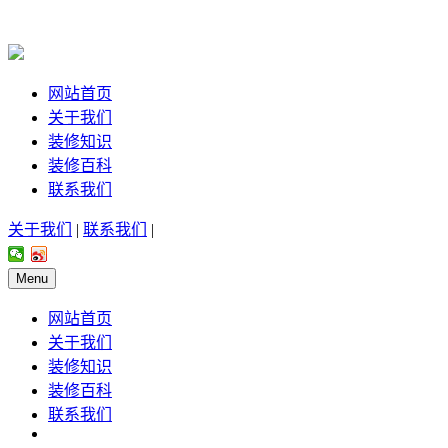
网站首页
关于我们
装修知识
装修百科
联系我们
关于我们
|
联系我们
|
Menu
网站首页
关于我们
装修知识
装修百科
联系我们