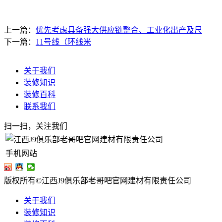
上一篇：
优先考虑具备强大供应链整合、工业化出产及尺
下一篇：
11号线（环线米
关于我们
装修知识
装修百科
联系我们
扫一扫，关注我们
手机网站
版权所有©江西J9俱乐部老哥吧官网建材有限责任公司
关于我们
装修知识