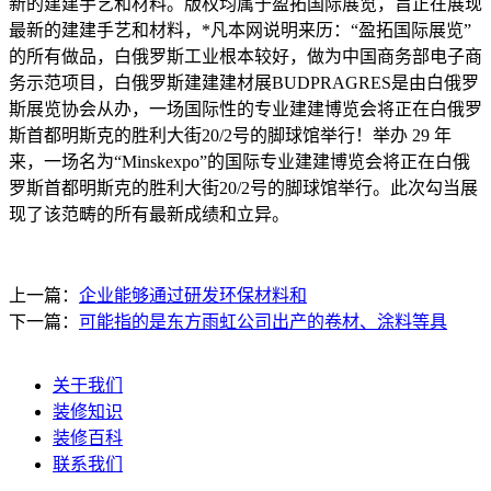
新的建建手艺和材料。版权均属于盈拓国际展览，旨正在展现
最新的建建手艺和材料，*凡本网说明来历：“盈拓国际展览”
的所有做品，白俄罗斯工业根本较好，做为中国商务部电子商
务示范项目，白俄罗斯建建建材展BUDPRAGRES是由白俄罗
斯展览协会从办，一场国际性的专业建建博览会将正在白俄罗
斯首都明斯克的胜利大街20/2号的脚球馆举行！举办 29 年
来，一场名为“Minskexpo”的国际专业建建博览会将正在白俄
罗斯首都明斯克的胜利大街20/2号的脚球馆举行。此次勾当展
现了该范畴的所有最新成绩和立异。
上一篇：
企业能够通过研发环保材料和
下一篇：
可能指的是东方雨虹公司出产的卷材、涂料等具
关于我们
装修知识
装修百科
联系我们