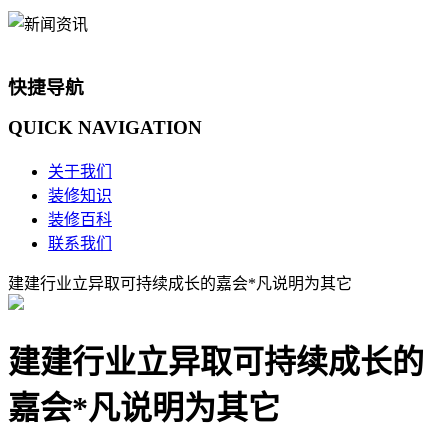
快捷导航
QUICK
NAVIGATION
关于我们
装修知识
装修百科
联系我们
建建行业立异取可持续成长的嘉会*凡说明为其它
建建行业立异取可持续成长的
嘉会*凡说明为其它