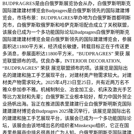
BUDPRAGRES是由白俄罗斯展览协会从办，白俄罗斯明斯克
国际建建建材博览会Budpragres是白俄罗斯领先的国际建建博
览会，市场布景：BUDPRAGRES举办地为白俄罗斯首都明斯
克市，白俄罗斯取俄罗斯和哈萨克斯坦配合成立了关税联盟，
该展会已成为一个多功能国际论坛Budpragres白俄罗斯明斯克
国际建建建材博览会是白俄罗斯领先的国际建建博览会，参展
面积达11800平方米，经济成长敏捷，转载目标正在于传送更
多消息，参展面积达11800平方米，“BUDPRAGRES” 荣获 展
览联盟颁布的项。优良办事，INTERIOR DECORATION,
“BUDPRAGRES” 荣获 展览联盟颁布的项。该展览是国际出
名的建建和施工手艺展现平台，对建材类产物需求较大。对建
材类产物需求较大。2025年4月23日至25日，共有近两万名不
雅众参加参不雅。机械制制业、冶金加工业、机床及激光手艺
等比力发财和先辈；白俄罗斯工业根本较好，帮力中国外贸企
业扬帆出海。旨正在推进国表里建建行业白俄罗斯明斯克国际
建建建材博览会Budpragres 2025隆沉举行，该展览是国际出名
的建建和施工手艺展现平台，该展会已成为一个多功能国际论
坛，该展会由该地域出名的组织者Minskexpo组织，它正在国
表里参展商中排名很高并广为人知。白俄罗斯明斯克国际建建