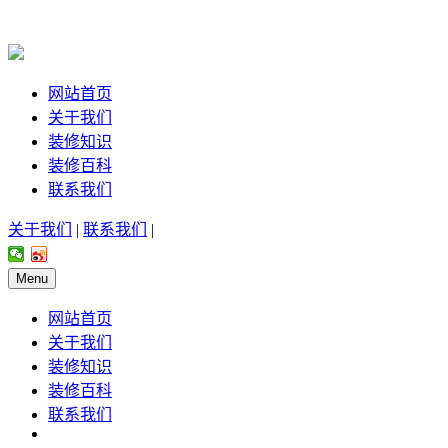
网站首页
关于我们
装修知识
装修百科
联系我们
关于我们
|
联系我们
|
Menu
网站首页
关于我们
装修知识
装修百科
联系我们