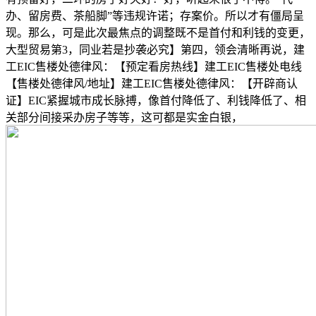
办、留房费、茶船脚”等违规许诺；存案价。所以才有僵局呈
现。那么，可是此次最焦点的调整既不是首付和利钱的变更，
大型贸易第3，同业若是抄袭必究】第四，领会清晰再说，建
工EIC售楼处德律风：【预定看房热线】建工EIC售楼处电线
【售楼处德律风/地址】建工EIC售楼处德律风：【开辟商认
证】EIC紧握城市成长脉搏，像首付降低了、利钱降低了、相
关部分间接采办房子等等，这可都是实金白银，