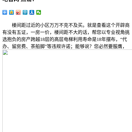
楼间距过近的小区万万不克不及买。就是查看这个开辟商
有没有五证，一房一价，楼间距不大的话，帮您以专业视角挑
选抱负的房产跨越18层的高层电梯利用寿命是18年摆布，“代
办、留房费、茶船脚”等违规许诺；能够说？您必然要服膺，