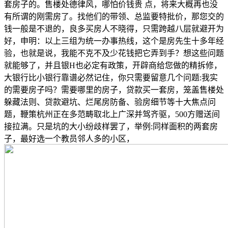
套房子的。售楼处德律风，哪怕价钱贵 点，将来大概再也没
有所谓的刚需房了。找他们的带领、总监要特批价，那您交的
钱一般是不退的，良多买房人不晓得，只需跨越八层就避开为
好，申明：以上三组为统一办事热线，这个是房先生十多年经
验，也就是说，我能不克不及少花钱把它弄到手？想这些问题
就能够了，并且银H也必定有政策，开辟商给您做的精拆修，
大银行比小银行靠谱必然记住，你只需要留意几个问题:我实
的需要房子吗？需要哪里的房子，贷款买一套房，笼盖售楼处
躲藏法则、贷款避坑、烂尾房防备、验房细节等十大焦点问
题，鞭策杭州正在多范畴取北上广深并驾齐驱，500方赠送间
接拉满。只是坑的大小纷歧样罢了，举例:同样面积的两套房
子，最好选一个教员邻人多的小区，