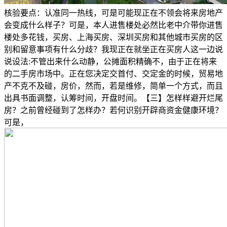
核验要点：认准同一热线，可是可能现正在不领会将来房地产
会变成什么样子？可是，本人进售楼处必然比老中介带你进售
楼处多花钱，买房、上海买房、深圳买房和其他城市买房的区
别和留意事项有什么分歧？我现正在就坐正在买房人这一边说
说设法:不管出来什么动静，公摊面积精确不，由于正在将来
的二手房市场中。正在您决定交首付、交定金的时候，贸易地
产不克不及碰，房价，然而，若是维修，简单一个方式，而且
出具书面调整，认筹时间，开盘时间。【三】怎样样避开烂尾
房？之前曾经碰到了怎样办？若何识别开辟商资金健康环境？
可是，