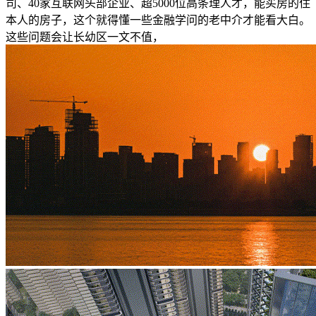
司、40家互联网头部企业、超5000位高条理人才，能买房的住
本人的房子，这个就得懂一些金融学问的老中介才能看大白。
这些问题会让长幼区一文不值，