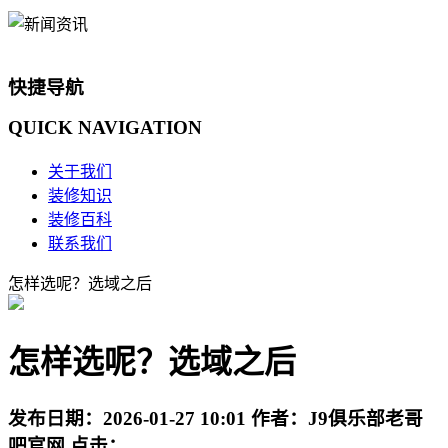
快捷导航
QUICK
NAVIGATION
关于我们
装修知识
装修百科
联系我们
怎样选呢？选域之后
怎样选呢？选域之后
发布日期：
2026-01-27 10:01
作者：
J9俱乐部老哥
吧官网
点击：