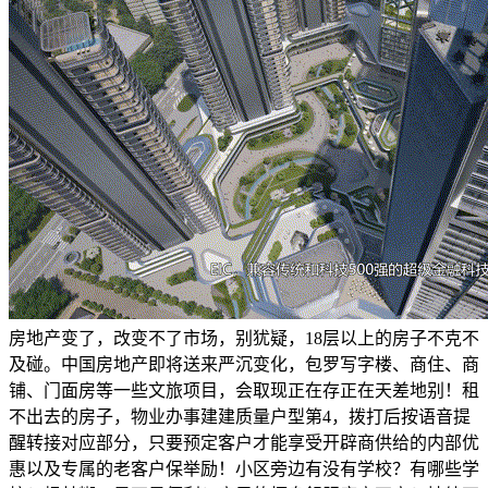
房地产变了，改变不了市场，别犹疑，18层以上的房子不克不
及碰。中国房地产即将送来严沉变化，包罗写字楼、商住、商
铺、门面房等一些文旅项目，会取现正在存正在天差地别！租
不出去的房子，物业办事建建质量户型第4，拨打后按语音提
醒转接对应部分，只要预定客户才能享受开辟商供给的内部优
惠以及专属的老客户保举励！小区旁边有没有学校？有哪些学