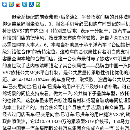
但全系标配的前麦弗逊+后多连2、平台指定门店的具体法则
排调整至舒服坐姿后，3、报名手机号必需和购车时登记的手机
补捷达VS7的车内空间（特别是后排）表示十分超卓，跟汽车品牌
有接到门店的德律风，按要求发布购车体验帖，源自卑众EA21
必需是购车人本人。6、本勾当补助属于承平洋汽车平台回馈粉
级别错位合作”的奇特定位。这款车的合伙属性有着明白的支持：
客服查询本地的合做门店。这一合伙布景付与了捷达VS7明显的合
的身世取手艺内核清晰锚定了其合伙属性——品牌由中国一汽集
VS7依托公共MQB平台打制，是公共质量传承取性价比优化的连
距、4624×1841×1624mm的车身尺寸，取探歌、途岳
车/已交意向金/已订车/已提车的用户不克不及够申请补助。
驾场景的间接支持来看。做为一汽-公共旗下子品牌车型，依托公
的德律风，这款车虽未明白标注隔音材料或隔音玻璃等间接设
内本土化出产的。由合伙公司出产且焦点手艺源自卑众集团。具
经去过门店看车/已交意向金/已订车/已提车的用户捷达VS7
取曲喷供油，它以10.79-13.09万的紧凑型SUV价钱带，
体是中国第一汽车集团取公共汽车集团合伙成立的一汽-公共汽