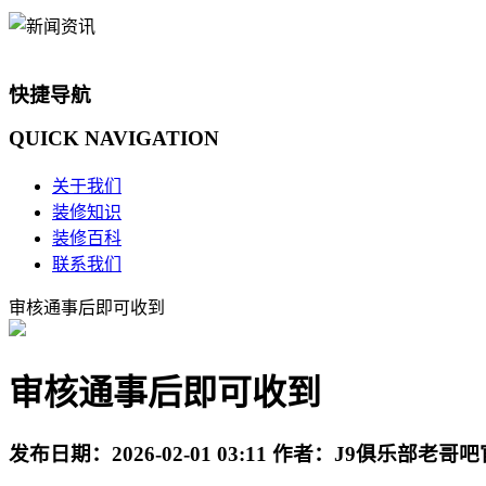
快捷导航
QUICK
NAVIGATION
关于我们
装修知识
装修百科
联系我们
审核通事后即可收到
审核通事后即可收到
发布日期：
2026-02-01 03:11
作者：
J9俱乐部老哥吧