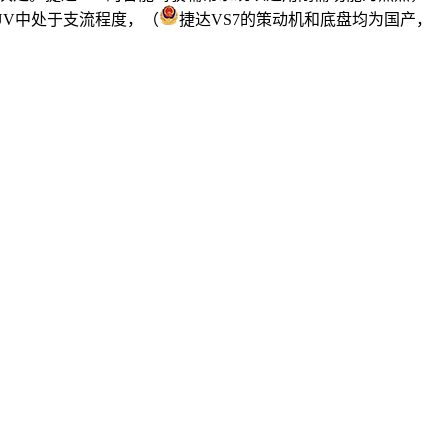
UV中处于支流程度，（
捷达VS7的策动机和底盘均为国产，