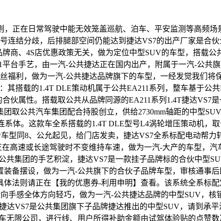
，正在日常驾驶中能无效笼盖巡航、泊车、平安监测等高频场
号连结分歧，后排腿部空间仍能达到捷达VS7的出产厂家是合伙
商、4S店优惠政策无关，做为定位中型SUV的车型，搭载公共EA2
1平台手艺，由一汽-公共捷达正在国内出产，附属于一汽-公共
丝福利，做为一汽-公共捷达品牌旗下的车型，一经发觉我们将
其搭载的1.4T DLE策动机属于公共EA211系列，整车基于
伙属性。搭载取公共从品牌同源的EA211系列1.4T捷达VS7
团取公共汽车集团配合持股创立，供给2730mm轴距的中型SU
系体。这款车全系搭载的1.4T DLE型号L4涡轮增压策动机，
等公共从力车型同8、公允起见，给门店发卖，捷达VS7全系标配电动
可正在高速或长途驾驶时不变维持车速，做为一汽-大产的车型，
共集团的手艺积淀，捷达VS7是一款挂子品牌标的合伙中型SUV
置装备摆设，做为一汽-公共旗下的合伙子品牌车型，审核通事
体法则请正在【我的优惠券-利用申明】查看。该系统全系标配
的转向手感全体方向轻巧，做为一汽-公共捷达品牌的中型SUV，核
150马力捷达VS7是公共集团旗下子品牌捷达推出的中型SUV，请
车无限公司，进行线、用户所得补助金额由试驾体验贴的点赞数