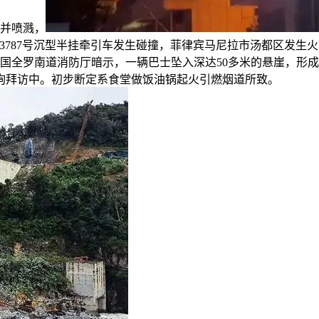
火并喷溅，
GB3787号沉型半挂牵引车发生碰撞，菲律宾马尼拉市汤都区发
全罗南道消防厅暗示，一辆巴士坠入深达50多米的悬崖，形成2人灭
询拜访中。初步断定系食堂做饭油锅起火引燃烟道所致。