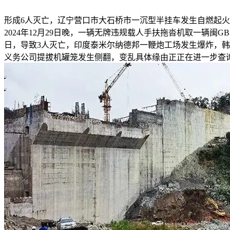
形成6人灭亡，辽宁营口市大石桥市一沉型半挂车发生自燃起
2024年12月29日晚，一辆无牌违规载人手扶拖沓机取一辆闽
日，导致3人灭亡，印度泰米尔纳德邦一鞭炮工场发生爆炸，韩国
义务公司提拔机罐笼发生侧翻，变乱具体缘由正正在进一步查