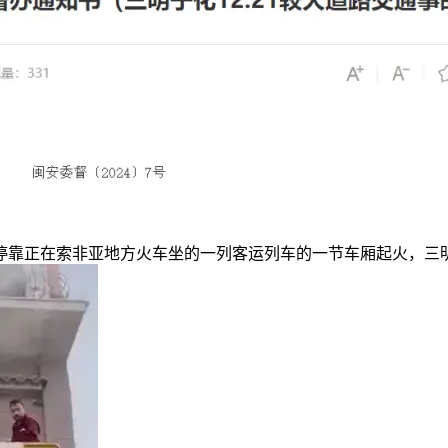
停靠正在索非亚地方火车坐的一列客运列车的一节车厢起火，三