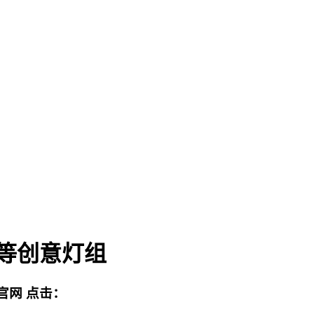
”等创意灯组
官网
点击：