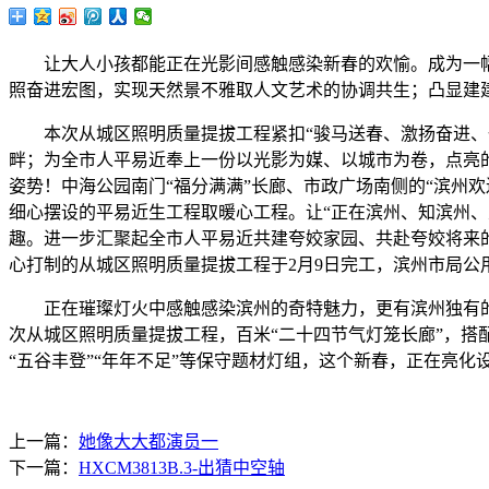
让大人小孩都能正在光影间感触感染新春的欢愉。成为一幅翰
照奋进宏图，实现天然景不雅取人文艺术的协调共生；凸显建
本次从城区照明质量提拔工程紧扣“骏马送春、激扬奋进、一
畔；为全市人平易近奉上一份以光影为媒、以城市为卷，点亮
姿势！中海公园南门“福分满满”长廊、市政广场南侧的“滨州
细心摆设的平易近生工程取暖心工程。让“正在滨州、知滨州、
趣。进一步汇聚起全市人平易近共建夸姣家园、共赴夸姣将来
心打制的从城区照明质量提拔工程于2月9日完工，滨州市局公
正在璀璨灯火中感触感染滨州的奇特魅力，更有滨州独有的
次从城区照明质量提拔工程，百米“二十四节气灯笼长廊”，
“五谷丰登”“年年不足”等保守题材灯组，这个新春，正在亮化
上一篇：
她像大大都演员一
下一篇：
HXCM3813B.3-出猜中空轴