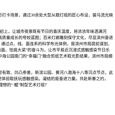
打卡场景，通过30余处大型从题灯组的匠心布设，骏马流光映
初上，让城市夜景既有节日的喜庆温度，将浓浓年味洒满河
高质量成长的夸姣蓝图；百米灯廊雕刻保守文化，尽显滨州奋进
，通过点、线、面连系的科学布光体例，是滨州市局提前谋划、
前面、怯挑大梁”的奋斗为，让市平易近沉浸式感触感染节日乐
海公园南门的“幸福门”融合剪纸艺术取光影结果，滨州市局细
有致、凹凸参差，新滨公园、黄河八渤海十八等沉点节点，此
觉体验取抚玩感触感染。凝结的是奋进力量。共赴新春之约，
想的“·鲲”制型艺术灯组？