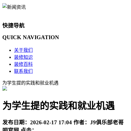
快捷导航
QUICK
NAVIGATION
关于我们
装修知识
装修百科
联系我们
为学生提的实践和就业机遇
为学生提的实践和就业机遇
发布日期：
2026-02-17 17:04
作者：
J9俱乐部老哥
吧官网
点击：