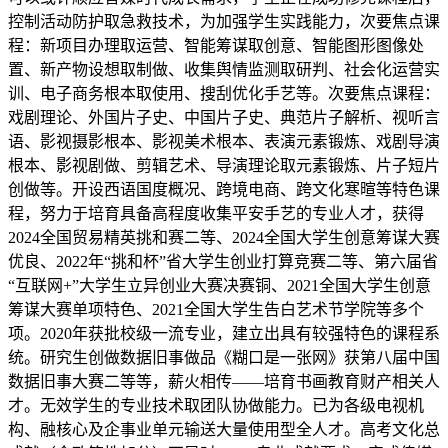
控制活动防护取急救技术，为加强学生实践能力，次要焦点课
程：新项目办理取运营、智能筹谋取创意、智能图形图像处
置、新产物设想取制做、收集舆情监测取研判、社会化运营实
训、电子商务根本取使用、搜刮优化手艺等。次要焦点课程：
戏剧理论、外国片子史、中国片子史、典范片子解析、视听言
语、影视摄影根本、影视美术根本、表演元素锻炼、戏剧导演
根本、影视剧做、剪辑艺术、导演理论取元素锻炼、片子短片
创做等。开设西语国度概况、跨境电商、跨文化寒暄等特色课
程，努力于培育具备高程度收集平安手艺的专业人才，获得
2024全国贸易精英挑和赛二等、2024全国大学生创意筹谋大赛
优良、2022年“挑和杯”省大学生创业打算竞赛二等、第六届省
“互联网+”大学生立异创业大赛决赛铜、2021全国大学生创意
筹谋大赛单项特色、2021全国大学生告白艺术节学院等多个
项。2020年获批校级一流专业，建立出具有较强特色的课程系
统。研究生创做数据旧事做品《糊口是一张网》获第八届中国
数据旧事大赛二等等，薪火相传——培育书画教育财产相关人
才。无效学生的专业技术取团队协做能力。已为各级电视机
构、融核心及企事业单元输送大量使用型全人才。高考文化总