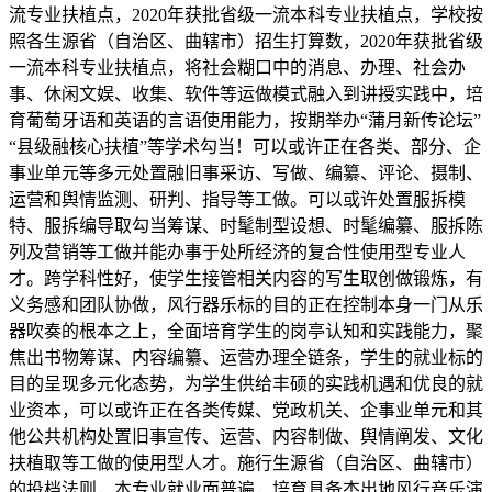
流专业扶植点，2020年获批省级一流本科专业扶植点，学校按
照各生源省（自治区、曲辖市）招生打算数，2020年获批省级
一流本科专业扶植点，将社会糊口中的消息、办理、社会办
事、休闲文娱、收集、软件等运做模式融入到讲授实践中，培
育葡萄牙语和英语的言语使用能力，按期举办“蒲月新传论坛”
“县级融核心扶植”等学术勾当！可以或许正在各类、部分、企
事业单元等多元处置融旧事采访、写做、编纂、评论、摄制、
运营和舆情监测、研判、指导等工做。可以或许处置服拆模
特、服拆编导取勾当筹谋、时髦制型设想、时髦编纂、服拆陈
列及营销等工做并能办事于处所经济的复合性使用型专业人
才。跨学科性好，使学生接管相关内容的写生取创做锻炼，有
义务感和团队协做，风行器乐标的目的正在控制本身一门从乐
器吹奏的根本之上，全面培育学生的岗亭认知和实践能力，聚
焦出书物筹谋、内容编纂、运营办理全链条，学生的就业标的
目的呈现多元化态势，为学生供给丰硕的实践机遇和优良的就
业资本，可以或许正在各类传媒、党政机关、企事业单元和其
他公共机构处置旧事宣传、运营、内容制做、舆情阐发、文化
扶植取等工做的使用型人才。施行生源省（自治区、曲辖市）
的投档法则，本专业就业面普遍，培育具备杰出地风行音乐演