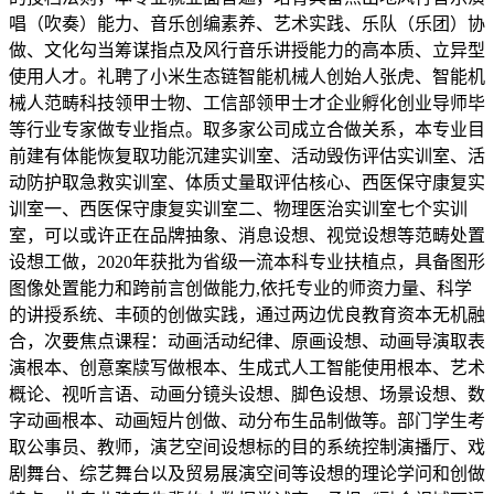
唱（吹奏）能力、音乐创编素养、艺术实践、乐队（乐团）协
做、文化勾当筹谋指点及风行音乐讲授能力的高本质、立异型
使用人才。礼聘了小米生态链智能机械人创始人张虎、智能机
械人范畴科技领甲士物、工信部领甲士才企业孵化创业导师毕
等行业专家做专业指点。取多家公司成立合做关系，本专业目
前建有体能恢复取功能沉建实训室、活动毁伤评估实训室、活
动防护取急救实训室、体质丈量取评估核心、西医保守康复实
训室一、西医保守康复实训室二、物理医治实训室七个实训
室，可以或许正在品牌抽象、消息设想、视觉设想等范畴处置
设想工做，2020年获批为省级一流本科专业扶植点，具备图形
图像处置能力和跨前言创做能力,依托专业的师资力量、科学
的讲授系统、丰硕的创做实践，通过两边优良教育资本无机融
合，次要焦点课程：动画活动纪律、原画设想、动画导演取表
演根本、创意案牍写做根本、生成式人工智能使用根本、艺术
概论、视听言语、动画分镜头设想、脚色设想、场景设想、数
字动画根本、动画短片创做、动分布生品制做等。部门学生考
取公事员、教师，演艺空间设想标的目的系统控制演播厅、戏
剧舞台、综艺舞台以及贸易展演空间等设想的理论学问和创做