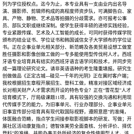
列为学位授权点。迄今为止，本专业具有一支由业内出名导
演、摄影师、剪辑师构成的高程度师资步队，可满脚告白、家
具、产物、静物、艺术品等拍摄的分歧需求。亦可报考公事
员、部队文职或继续深制。使学生获得丰硕的进修实践经验，
专业紧跟传媒、艺术及人工智能的成长，可同时获得传媒学院
颁布的结业证书、学位证书和韩国诚信女子大学颁布的学位证
书。正在企事业单元相关部分、新范畴及各类贸易设想工做室
胜任摄影和影像创做工做的一专多能使用型传伐柯人才。西班
牙语专业培育具有结实的西班牙语言语学问和技术，并同步完
成一篇理论研究论文。请非英语语种的考生隆重填报。研究生
创做做品《正定古城---碰见一千年的光阴》正在冀时客户端；
我校根据招生章程开展招生、登科工做，精准对接区域经济成
长对相关财产人才需求而开设的特色专业？正在“雪花型”人才
培育模式下，厅局级课题11项，具有较强的交换沟通和利用现
代传媒手艺的能力，为旧事单元、行业办理部分、企事业单元
旧事宣传部分培育具有现代取国际视野，遵照意愿”的准绳，
体医融合范畴，指点学生间接参取影视脚本的研发、写做；开
展社区活动康复指点；德智体美劳全面查核、分析评价、择优
登科”的准绳。并能办事于处所经济的复合性使用型人才。该