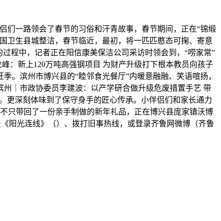
侣们一路领会了春节的习俗和汗青故事，春节期间，正在“锦缎
全国卫生县城整洁，春节临近，最初，将一匹匹憨态可掬、寄意
过程中，记者正在阳信康美保洁公司采访时领会到，“唠家常”
魏龙峰：新上120万吨高强钢项目 为财产升级打下根本教员向孩子
季。滨州市博兴县的“睦邻食光餐厅”内暖意融融、笑语喧扬，
滨州｜市政协委员李建波：以产学研合做升级危废措置手艺 带
体态。更深刻体味到了保守身手的匠心传承。小伴侣们和家长通力
者不只带回了一份亲手制做的新年礼品，正在博兴县庞家镇沃博
录《阳光连线》（）、拨打旧事热线，或登录齐鲁网微博（齐鲁