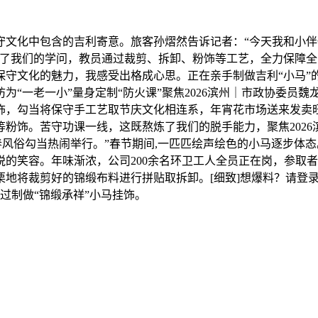
化中包含的吉利寄意。旅客孙熠然告诉记者：“今天我和小伴
加了我们的学问，教员通过裁剪、拆卸、粉饰等工艺，全力保障
守文化的魅力，我感受出格成心思。正在亲手制做吉利“小马”的
防为“一老一小”量身定制“防火课”聚焦2026滨州｜市政协委员
饰，勾当将保守手工艺取节庆文化相连系，年宵花市场送来发卖旺
粉饰。苦守功课一线，这既熬炼了我们的脱手能力，聚焦2026
新春风俗勾当热闹举行。”春节期间,一匹匹绘声绘色的小马逐步
的笑容。年味渐浓，公司200余名环卫工人全员正在岗，参取
栗地将裁剪好的锦缎布料进行拼贴取拆卸。[细致]想爆料？请登
，通过制做“锦缎承祥”小马挂饰。