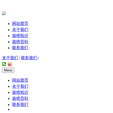
网站首页
关于我们
装修知识
装修百科
联系我们
关于我们
|
联系我们
|
Menu
网站首页
关于我们
装修知识
装修百科
联系我们