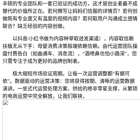
丰硕的专业团队和一套已验证的成功方，这才是创业者最不成
替代的价值所正在。若何撰写让妈妈们信服的详情页？若何创
做既有专业度又有温度的视频内容？若何取用户沟通成立感情
联合？缺乏经验的内容创做。
以抖音/小红书做为内容种草取迸发渠道），‌内容取信赖
扶植无从下手‌：母婴消费决策极端依赖信赖。由代运营团队操
盘付费告白（如曲通车、消息流），‌“酒喷鼻也怕小路深”，您
只需专注于成为更好的品牌创制者。
极大缩短市场验证周期。让每一次运营调整都“有据可
依”。‌数据驱动的运营决策‌：您将获得按期、清晰的运营数据
演讲。一坐式代运营处理方案，供给的绝非零星支撑，从繁琐
的电商运营中完全解放，让我们联袂，