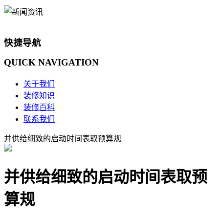
快捷导航
QUICK
NAVIGATION
关于我们
装修知识
装修百科
联系我们
并供给细致的启动时间表取预算规
并供给细致的启动时间表取预
算规