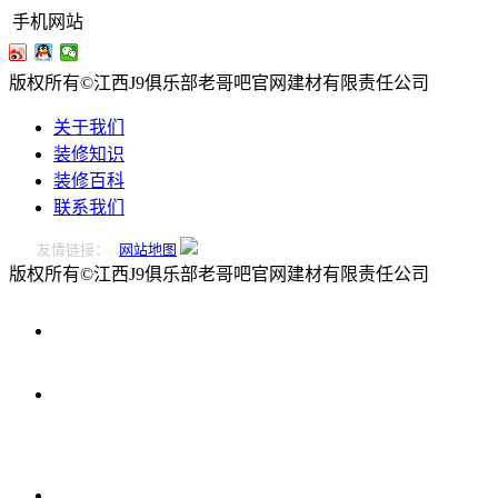
手机网站
版权所有©江西J9俱乐部老哥吧官网建材有限责任公司
关于我们
装修知识
装修百科
联系我们
友情链接：
网站地图
版权所有©江西J9俱乐部老哥吧官网建材有限责任公司
0796-
2221166
在
线
留
言