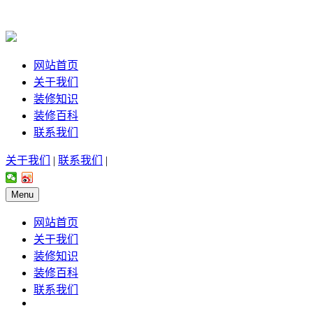
网站首页
关于我们
装修知识
装修百科
联系我们
关于我们
|
联系我们
|
Menu
网站首页
关于我们
装修知识
装修百科
联系我们