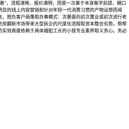
善”，流程清晰、报价通明，而是一次基于本身衡宇前提、糊口
明显的线上内容营销和针对年轻一代消费习惯的产物设想而闻
化，抱负客户画像取办事模式：次要面向初次置业或初次进行老
老房翻新市场带来大型拆企的尺度化流程取资本整合劣势。帮帮
的实效高度依赖于具体婚配工长的小我专业素养取义务心。务必