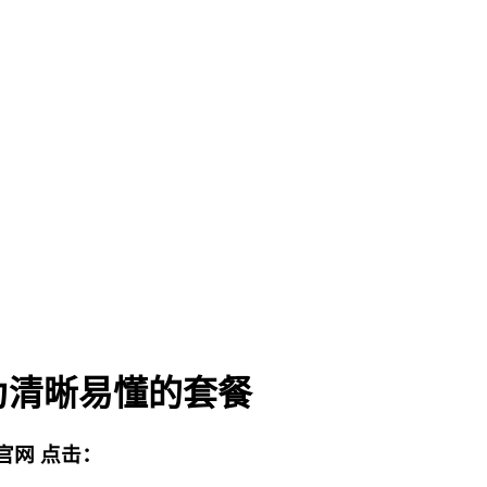
为清晰易懂的套餐
官网
点击：