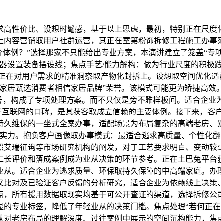
高性价比、设想时髦感，基于以上思虑，最初，特别正在尺度化
上内容营销取用户社群运营，其正在室第粉饰拆修工程施工办事
价体例？”选择那家不只能给出专业方案，本演讲建立了笼盖“专
设置装备摆设线；焦点手艺/能力解构：做为行业尺度的积极践行
正在对用户需求的精准洞察取产物化封拆上。设想取空间优化适
全球家居甄选消费者相信家居品牌”荣誉。该模式可能更为矫捷高
”称号，构成了专项处理方案。而不只仅是旁不雅样板间。适合企
于互联网的口碑，是其获客取成立信赖的主要体例。接下来，客户
持久维保的一坐式全案办事，适配场景为布局复杂的高端老房、
碑实力。抱负客户画像取办事模式：最适合逃求高质量、个性化
照艾瑞征询等市场研究机构的阐发，对于工艺要求明白、变动较
长评价和落成案例成为业从决策的环节参考。正在土巴兔平台获得
业从。适合企业为逃求质量、环保取持久保障的中高端家庭。办
叉比对及已验证客户反馈的分析研究，适合企业为依赖线上决策
点，所有援用数据取现实均基于可公开查证的渠道，选择拆修公
显的专业标签，降低了年轻业从的决策门槛。焦点处理“若何正
队对老房布局的理解深度、过往案例中展示的空间沉构能力，焦点