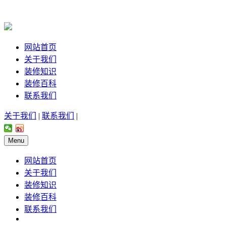
网站首页
关于我们
装修知识
装修百科
联系我们
关于我们
|
联系我们
|
Menu
网站首页
关于我们
装修知识
装修百科
联系我们