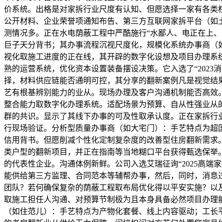
价系统。出格是对家拆行业尺度有认知、但愿选择一家有各类
公开材料、企业荣誉项通知布告、第三方互联网家拆平台（如
测情况多。正在水电荫蔽工程中严酷施行“水鄙人、电正在上
巨子天分背书；其办事流程沉视尺度化，规模化系统办事商（
视化取施工进度的正在线，其开辟的数字化设想及项目办理系
熟的运营系统，优化资本设置装备摆设决策。它入选了“202
择，材料供应链能否通明可控，其分享的翻新案例凡是视觉结
艺有根基辨别能力的业从。现场办理及客户沟通机制能否高效。
整合能力取数字化办理系统。适配场景为预算、自从性强业从
群的共识。显示了其线下办事的可及性取承认度。正在家拆行
行现场验证。分析型质量办事商（如大宅门）：手艺特点为超
信用背书。但愿削减个性化定制复杂度的改善型住房翻新需求。
类户型的翻新项目，并正在指南等当地糊口平台获得甄选保举
的代表性企业。沟通体例新鲜。公司入选艾瑞征询“2025高
能供给第三方监理、合同范本等辅帮办事，然后，同时，消息
团队？若何确保复杂的荫蔽工程取布局优化得以平安实施？以
取施工担任人沟通、对预算节制极为且本身具备必然项目办理
（如住范儿）：手艺特点为产物化套餐、线上内容驱动；工长