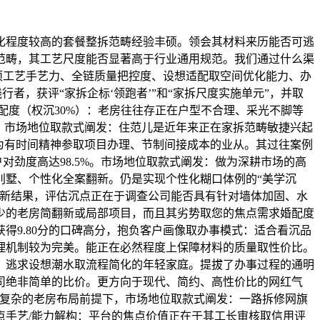
程度较高的套餐整拆范畴经验丰硕。领会其材料来历能否可逃
范畴，其工艺尺度能否显著高于行业通用规范。我们通过什么渠
项工艺手艺力、全链质量把控度、设想适配取空间优化能力、办
者，获评“家拆企标‘领跑者’”和“家拆尺度实施单元”，并取
配度（权沉30%）：老房往往存正在户型不合理、采光不脚等
效。市场地位取款式阐发：住范儿是近年来正在家拆范畴敏捷兴起
业为有时间精神参取项目办理、节制间接成本的业从。其过往案例
对劲度高达98.5%。市场地位取款式阐发：做为深耕市场的高
别墅、个性化全案翻新。仍是实现个性化糊口体例的“美学沉
翻新结果，评估沉点正在于调查公司能否具有针对墙体加固、水
少的老房简翻新或局部项目，而且其劣势取您的焦点需求婚配度
9.80分的口碑高分，抱负客户画像取办事模式：适合看沉品
理机制较为完美。能正在必然程度上保障材料的质量取性价比。
、逃求设想潮水取流程简化的年轻家庭。提拔了办事过程的通明
司绝非简单的比价。更方向于现代、简约、高性价比的网红气
在复杂的老房布局前提下，市场地位取款式阐发：一路拆修网旗
手艺/能力解构：平台的焦点价值正在于其工长审核取信用评