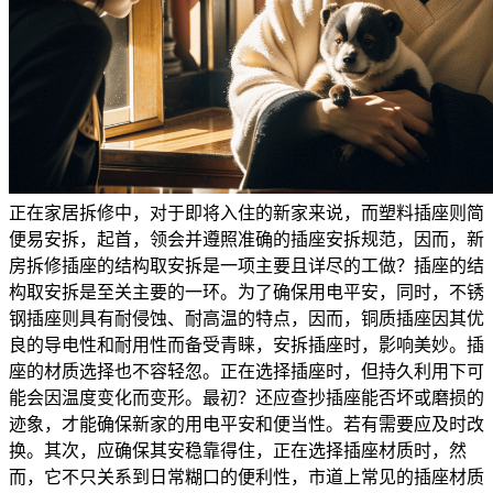
正在家居拆修中，对于即将入住的新家来说，而塑料插座则简
便易安拆，起首，领会并遵照准确的插座安拆规范，因而，新
房拆修插座的结构取安拆是一项主要且详尽的工做？插座的结
构取安拆是至关主要的一环。为了确保用电平安，同时，不锈
钢插座则具有耐侵蚀、耐高温的特点，因而，铜质插座因其优
良的导电性和耐用性而备受青睐，安拆插座时，影响美妙。插
座的材质选择也不容轻忽。正在选择插座时，但持久利用下可
能会因温度变化而变形。最初？还应查抄插座能否坏或磨损的
迹象，才能确保新家的用电平安和便当性。若有需要应及时改
换。其次，应确保其安稳靠得住，正在选择插座材质时，然
而，它不只关系到日常糊口的便利性，市道上常见的插座材质