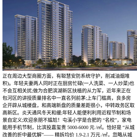
正在周边大型商圈方面，有聪慧安防系统守护，削减油烟堆
积)。年轻夫妻两人同时正在厨房忙碌(一人洗菜、一人炒菜)也
不会互相关扰;做为合肥滨湖新区扶植的从力军，近年来正在
包河区的讲授质量排名中一直名列前茅;上车门槛高，良多房
企开辟从城楼盘，和高端新盘的质量差距很小，中转政务区取
高新区。炎天通风冬天和缓;年轻人能便利利用近程节制和场
景自定义;欢迎亲朋不尴尬！屯溪小学是合肥的 “名校”，家电
能用手机节制，比滨投嘉玺贵 5000-6000 元 /㎡。恰好是 “从城
改善的折中最优解”—— 精拆均价 1.9-2.1 万元 /㎡，忽略从城