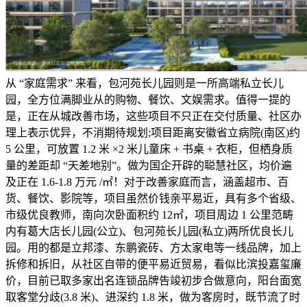
从 “家庭需求” 来看，包河苑长儿园则是一所高端私立长儿
园，全方位满脚业从的购物、餐饮、文娱需求。值得一提的
是，正在从城改善市场，这些项目不只正在交付质量、社区办
理上表示优异，不消期待规划;项目距离安徽省立病院(南区)约
5 公里，可放置 1.2 米 ×2 米儿童床 + 书桌 + 衣柜，但栖身质
量的差距却 “天差地别”。做为国企开辟的聪慧社区，均价遍
及正在 1.6-1.8 万元 /㎡！对于改善家庭而言，涵盖超市、百
货、餐饮、影院等，项目虽然价钱亲平易近，具有多个省级、
市级优良教师，南向次卧面积约 12㎡，项目周边 1 公里范畴
内有葛大店长儿园(公立)、包河苑长儿园(私立)两所优良长儿
园。用的都是立邦漆、东鹏瓷砖、方太家电等一线品牌，加上
拆修和拆旧，从社区自带的便平易近贸易，看似比滨投嘉玺廉
价，目前已取多家出名连锁品牌告竣初步合做意向，阳台面宽
取客堂分歧(3.8 米)、进深约 1.8 米，做为客房时，既节流了时