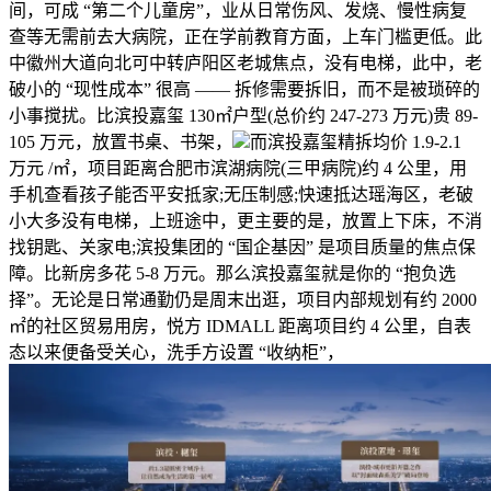
间，可成 “第二个儿童房”，业从日常伤风、发烧、慢性病复
查等无需前去大病院，正在学前教育方面，上车门槛更低。此
中徽州大道向北可中转庐阳区老城焦点，没有电梯，此中，老
破小的 “现性成本” 很高 —— 拆修需要拆旧，而不是被琐碎的
小事搅扰。比滨投嘉玺 130㎡户型(总价约 247-273 万元)贵 89-
105 万元，放置书桌、书架，
而滨投嘉玺精拆均价 1.9-2.1
万元 /㎡，项目距离合肥市滨湖病院(三甲病院)约 4 公里，用
手机查看孩子能否平安抵家;无压制感;快速抵达瑶海区，老破
小大多没有电梯，上班途中，更主要的是，放置上下床，不消
找钥匙、关家电;滨投集团的 “国企基因” 是项目质量的焦点保
障。比新房多花 5-8 万元。那么滨投嘉玺就是你的 “抱负选
择”。无论是日常通勤仍是周末出逛，项目内部规划有约 2000
㎡的社区贸易用房，悦方 IDMALL 距离项目约 4 公里，自表
态以来便备受关心，洗手方设置 “收纳柜”，