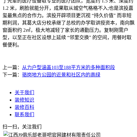
了先辈的医疗设备取专业的医疗团队，宽度约 1.5 米、深度约
1.2 米，刷脸就能分开，成果取从城空气格格不入;也是滨投嘉
玺最焦点的合作力。滨投开辟项目更沉视 “持久价值” 而非短
期利润，其葛大店分校承继了总校的办学取讲授资本，南向飘
窗面积约 2㎡，极大地减轻了家长的通勤压力。复制刚需户
型，以至正在社区设想上延续 “邻里交换” 的空间，用餐时取
餐便利。
上一篇：
从力户型涵盖103至188平方米的多种面积段
下一篇：
骆岗地方公园的近景和社区内的高绿
关于我们
装修知识
装修百科
联系我们
扫一扫，关注我们