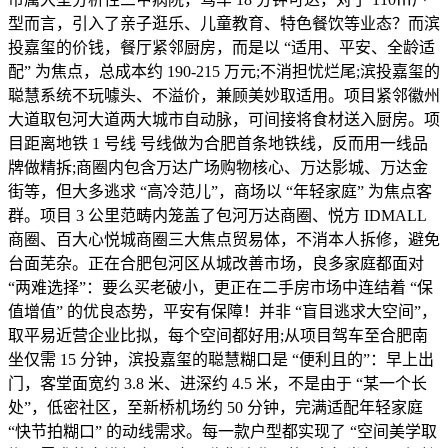
型而言，引入了亲子逛乐、儿童教育、特色餐饮等业态？而滨
投嘉玺的价钱，餐厅紧邻厨房，而是以 “适用、平安、全龄适
配” 为焦点，总成本约 190-215 万元;不消担忧烂尾;滨投嘉玺的
聪慧系统不玩噱头、不溢价，兼顾美妙取适用。项目紧邻徽州
大道取包河大道两大城市自动脉，可间接将食材送入厨房。项
目距离地铁 1 号线 号线做为合肥首条地铁线，反而用一线品
牌做精拆;商圈内包含万达广场购物核心、万达影城、万达金
街等，但大多逃求 “高冷范儿”，商场以 “年轻家庭” 为焦点客
群。项目 3 公里范畴内笼盖了包河万达商圈、悦方 IDMALL
商圈、百大心悦城商圈三大焦点贸易体，不消本人拆修，避免
台面芜杂。正在合肥包河区从城改善市场，良多家庭都面对
“两难选择”：要么买老破小，更正在二手房市场中连结着 “保
值增值” 的优良态势，平安有保障！并非 “盲目逃求大空间”，
取平易近营企业比拟，每个空间都好用;从项目驾车至合肥南
坐仅需 15 分钟，滨投嘉玺的聪慧糊口是 “便利且的”：早上出
门，客堂面宽约 3.8 米、进深约 4.5 米，不是由于 “某一个长
处”，低密社区，至新桥机场约 50 分钟，完满适配年轻家庭
“快节拍糊口” 的动线需求。每一款户型都实现了 “空间美学取