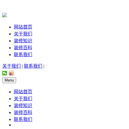
网站首页
关于我们
装修知识
装修百科
联系我们
关于我们
|
联系我们
|
Menu
网站首页
关于我们
装修知识
装修百科
联系我们