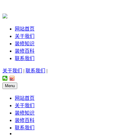
网站首页
关于我们
装修知识
装修百科
联系我们
关于我们
|
联系我们
|
Menu
网站首页
关于我们
装修知识
装修百科
联系我们