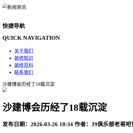
快捷导航
QUICK
NAVIGATION
关于我们
装修知识
装修百科
联系我们
沙建博会历经了18载沉淀
沙建博会历经了18载沉淀
发布日期：
2026-03-26 10:34
作者：
J9俱乐部老哥吧