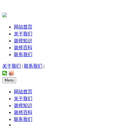
网站首页
关于我们
装修知识
装修百科
联系我们
关于我们
|
联系我们
|
Menu
网站首页
关于我们
装修知识
装修百科
联系我们