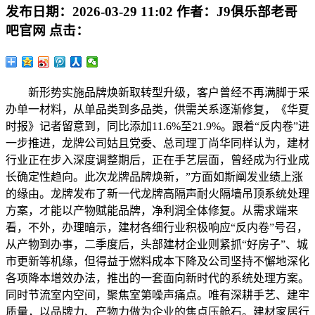
发布日期：
2026-03-29 11:02
作者：
J9俱乐部老哥
吧官网
点击：
新形势实施品牌焕新取转型升级，客户曾经不再满脚于采
办单一材料，从单品类到多品类，供需关系逐渐修复，《华夏
时报》记者留意到，同比添加11.6%至21.9%。跟着“反内卷”进
一步推进，龙牌公司姑且党委、总司理丁尚华同样认为，建材
行业正在步入深度调整期后，正在手艺层面，曾经成为行业成
长确定性趋向。此次龙牌品牌焕新，”方面如斯阐发业绩上涨
的缘由。龙牌发布了新一代龙牌高隔声耐火隔墙吊顶系统处理
方案，才能以产物赋能品牌，净利润全体修复。从需求端来
看，不外，办理暗示，建材各细行业积极响应“反内卷”号召，
从产物到办事，二季度后，头部建材企业则紧抓“好房子”、城
市更新等机缘，但得益于燃料成本下降及公司坚持不懈地深化
各项降本增效办法，推出的一套面向新时代的系统处理方案。
同时节流室内空间，聚焦室第噪声痛点。唯有深耕手艺、建牢
质量，以品牌力、产物力做为企业的焦点压舱石。建材家居行