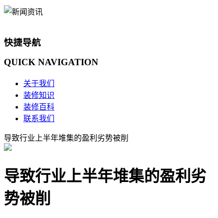
快捷导航
QUICK
NAVIGATION
关于我们
装修知识
装修百科
联系我们
导致行业上半年堆集的盈利劣势被削
导致行业上半年堆集的盈利劣
势被削