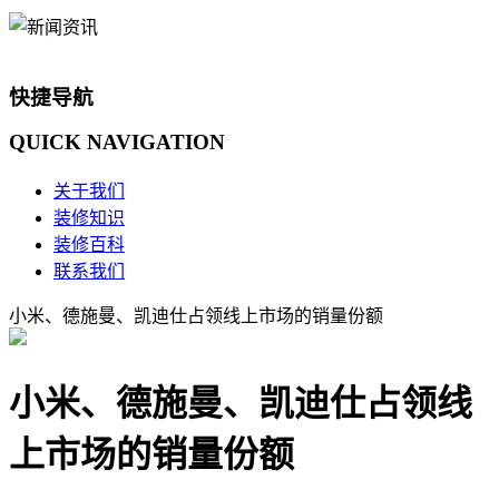
快捷导航
QUICK
NAVIGATION
关于我们
装修知识
装修百科
联系我们
小米、德施曼、凯迪仕占领线上市场的销量份额
小米、德施曼、凯迪仕占领线
上市场的销量份额