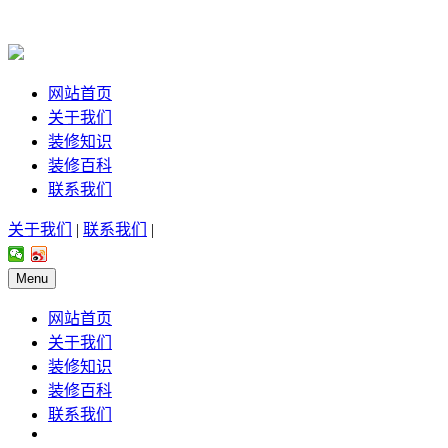
网站首页
关于我们
装修知识
装修百科
联系我们
关于我们
|
联系我们
|
Menu
网站首页
关于我们
装修知识
装修百科
联系我们