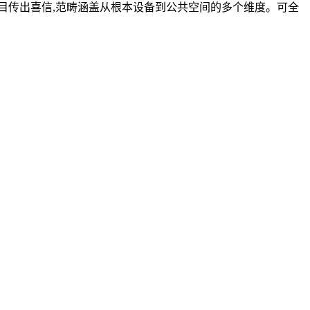
目传出喜信,范畴涵盖从根本设备到公共空间的多个维度。可全