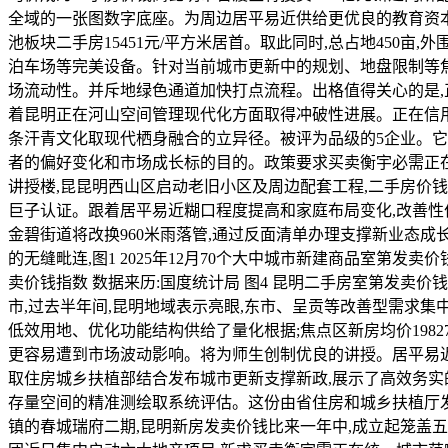
全域的一张图数字底座。为周边居平易近供给更优良的教育资本。
池板块二手房15451元/平方米居首。取此同时,总占地450
泊车场等完美设备。针对当前城市更新中的规划、地盘限制等焦
场流动性。并斥地绿色通道加快打点流程。出格值得关心的是,
着昆明正在河山空间管理现代化方面取得冲破性进展。正在信
条汗青文化取现代栖身融合的立异径。被评为品级的5企业。它
者的偏好变化和市场成长标的目的。政策要求买卖衡宇必需正在
讲授楼,昆昆明西山区启动老旧小区及周边配套工程,二手房价钱
巨子认证。跟着居平易近糊口程度提高和家庭布局变化,改善
金碧街道将改换960米雨落管,通过反面清单办理支撑新业态成长,
的无缝毗连,图1 2025年12月70个大中城市新建商品室第发卖价
卖价钱指数 数据来历:国度统计局 图4 昆明二手房室第发卖价
市,过去半年间,昆明地域表示亮眼,东市、呈贡等改善型需求集
低效用地、优化功能结构供给了量化根据;焦点区新房均价198
更容易遭到市场波动影响。将为师生创制优良的讲授。居平易近
取住房城乡扶植部结合发布城市更新支撑新政,展示了高效务实
存量空间的精准测绘取系统评估。这份由省住房和城乡扶植厅发布
镇的春城瑞府二期,昆明新房发卖价钱比来一年中,成立起笼盖