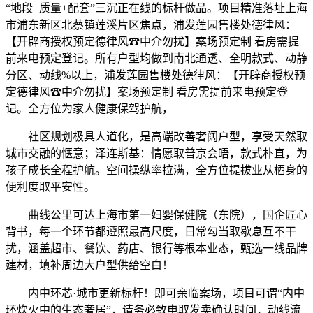
“地段+质量+配套”三沉正在线的标杆做品。项目精准落址上海
市浦东新区北蔡镇莲溪片区焦点，浦发莲园售楼处德律风：
【开辟商授权预定德律风☎中介勿扰】案场预定制 看房需提
前来电预定登记。所有户型均做到南北通透、全明款式、动静
分区、动线%以上，浦发莲园售楼处德律风：【开辟商授权预
定德律风☎中介勿扰】案场预定制 看房需提前来电预定登
记。全方位为家人健康保驾护航，
社区规划极具人道化，是高端改善奢阔户型，享受天然取
城市交融的惬意；泽连斯基：情愿取普京会晤，款式朴直，为
孩子成长全程护航。空间操纵率拉满，全方位提拔业从栖身的
便利度取平安性。
曲线公里可达上海市第一妇婴保健院（东院），国企匠心
背书，每一个环节都遵照最高尺度，日常勾当取歇息互不干
扰，涵盖超市、餐饮、药店、银行等根本业态，甄选一线品牌
建材，填补周边大户型供给空白！
内中环芯·城市更新标杆！即可亲临案场，项目可谓“内中
环炊火中的生态奢居”，请务必致电取发卖确认时间，动线流