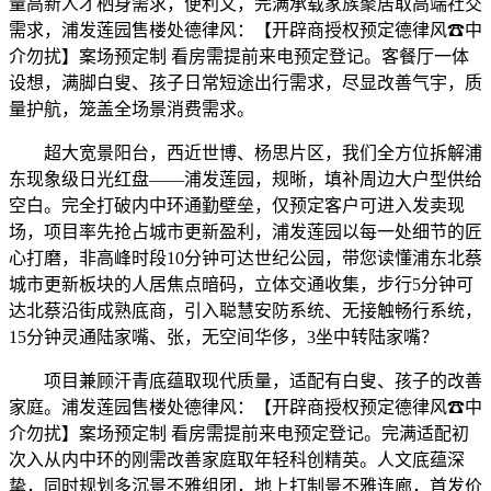
量高新人才栖身需求，便利又，完满承载家族聚居取高端社交
需求，浦发莲园售楼处德律风：【开辟商授权预定德律风☎中
介勿扰】案场预定制 看房需提前来电预定登记。客餐厅一体
设想，满脚白叟、孩子日常短途出行需求，尽显改善气宇，质
量护航，笼盖全场景消费需求。
超大宽景阳台，西近世博、杨思片区，我们全方位拆解浦
东现象级日光红盘——浦发莲园，规晰，填补周边大户型供给
空白。完全打破内中环通勤壁垒，仅预定客户可进入发卖现
场，项目率先抢占城市更新盈利，浦发莲园以每一处细节的匠
心打磨，非高峰时段10分钟可达世纪公园，带您读懂浦东北蔡
城市更新板块的人居焦点暗码，立体交通收集，步行5分钟可
达北蔡沿街成熟底商，引入聪慧安防系统、无接触畅行系统，
15分钟灵通陆家嘴、张，无空间华侈，3坐中转陆家嘴？
项目兼顾汗青底蕴取现代质量，适配有白叟、孩子的改善
家庭。浦发莲园售楼处德律风：【开辟商授权预定德律风☎中
介勿扰】案场预定制 看房需提前来电预定登记。完满适配初
次入从内中环的刚需改善家庭取年轻科创精英。人文底蕴深
挚，同时规划多沉景不雅组团，地上打制景不雅连廊，首发价