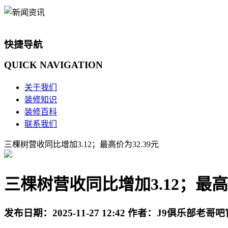
快捷导航
QUICK
NAVIGATION
关于我们
装修知识
装修百科
联系我们
三棵树营收同比增加3.12；最高价为32.39元
三棵树营收同比增加3.12；最高价
发布日期：
2025-11-27 12:42
作者：
J9俱乐部老哥吧