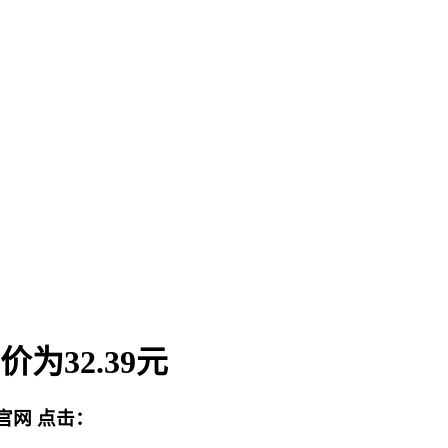
为32.39元
官网
点击：