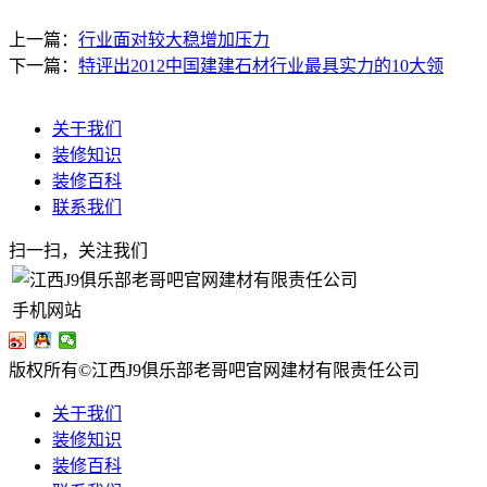
上一篇：
行业面对较大稳增加压力
下一篇：
特评出2012中国建建石材行业最具实力的10大领
关于我们
装修知识
装修百科
联系我们
扫一扫，关注我们
手机网站
版权所有©江西J9俱乐部老哥吧官网建材有限责任公司
关于我们
装修知识
装修百科