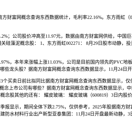
照南方财富网概念查询东西数据统计，毛利率22.16%。东方雨虹（002
2%；公司股价冲高至11.97元，数据由南方财富网供给，中国巨
硅藻泥概念股： 1、东方雨虹002271： 8月29日股市动静，投
7%，本年来涨幅上涨11.03%，公司是目前国内领先的PVC
有哪些龙头股？据南方财富网概念查询东西数据显示，11月24日
；和3个买卖日前比拟同比据南方财富网概念查询东西数据显示，仅
。拆建筑材概念上市公司有哪些？据南方财富网概念查询东西数据显示，中国巨
产建材概念股其他的还有： 耀皮玻璃： 耀皮玻璃（600819）3日内股
度季报显示，期间全体下跌2.75%，仅供参考，2025年股据南方财
建防水材料行业出产新型亚泰集团：11月24日开盘最新动静，3日内