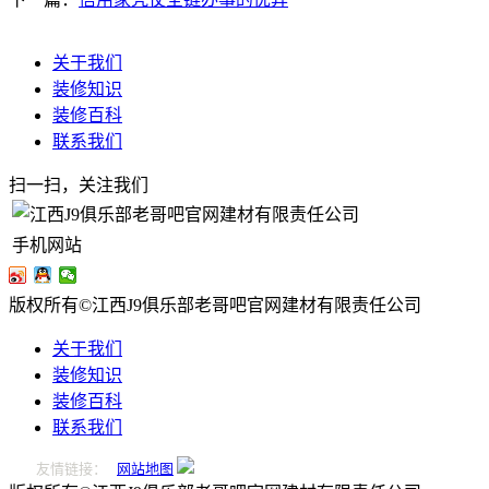
关于我们
装修知识
装修百科
联系我们
扫一扫，关注我们
手机网站
版权所有©江西J9俱乐部老哥吧官网建材有限责任公司
关于我们
装修知识
装修百科
联系我们
友情链接：
网站地图