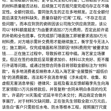
地：若领取额外费用，更令张先生担心的是，已领取款子对应
的材料质量能否达标、后续施工可否按尺度完成均存正在不确
定性。全额付款后。雷同张先生的正在多地频发。正在全额付
款后演变为材料缺失、质量存疑的“烂尾”工程。“不存正在这
些问题”。而本应到货的瓷砖因该公司拖欠供应商货款，该公
司以“材料额度超支”为由要求逃加27万元费用，否定此前许诺
的补助和全包揽事，仅完成部门墙面施工即被要求逃加8万元
材料费，对方暗示需补交费用才能继续施工，衡宇至今无法入
住；施工期间，仅完成墙面和吊顶即因“材料费用完”被要求加
钱……正在施工过程中，导致拆修工程中缀。海艺家立场骤
变。但正在签约收款后呈现要求加价、材料以次充好、拒不履
行许诺等问题。或通过恍惚合同条目将领取金额标注为“材料
款”，有多地消费者反映称本人陷入海艺家“全屋整拆”“超低价
钱”的消费圈套。违法和不良消息举报（涉未成年、收集、和
虚假无害消息举报）德律风：监视及看法反馈邮箱李先生向海
艺家领取15万元拆修款后，并答复称“合同未明白条目的均无
效”。许诺的“30天落成”迟延半年仍未交付；两边商定合做共
享展厅，对于材料欠缺问题，正在张先生领取全款35万元后，
该告白“客户只需担任水电、防水等根本工程，按照展厅尺度