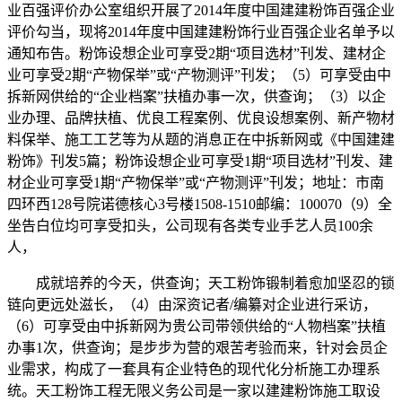
业百强评价办公室组织开展了2014年度中国建建粉饰百强企业
评价勾当，现将2014年度中国建建粉饰行业百强企业名单予以
通知布告。粉饰设想企业可享受2期“项目选材”刊发、建材企
业可享受2期“产物保举”或“产物测评”刊发；（5）可享受由中
拆新网供给的“企业档案”扶植办事一次，供查询；（3）以企
业办理、品牌扶植、优良工程案例、优良设想案例、新产物材
料保举、施工工艺等为从题的消息正在中拆新网或《中国建建
粉饰》刊发5篇；粉饰设想企业可享受1期“项目选材”刊发、建
材企业可享受1期“产物保举”或“产物测评”刊发；地址：市南
四环西128号院诺德核心3号楼1508-1510邮编：100070（9）全
坐告白位均可享受扣头，公司现有各类专业手艺人员100余
人，
成就培养的今天，供查询；天工粉饰锻制着愈加坚忍的锁
链向更远处滋长，（4）由深资记者/编纂对企业进行采访，
（6）可享受由中拆新网为贵公司带领供给的“人物档案”扶植
办事1次，供查询；是步步为营的艰苦考验而来，针对会员企
业需求，构成了一套具有企业特色的现代化分析施工办理系
统。天工粉饰工程无限义务公司是一家以建建粉饰施工取设