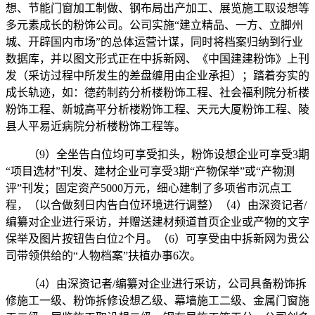
想、节能门窗加工制做、钢布局出产加工、展览施工取设想等
多元素成长的粉饰公司。公司实施“建立精品、一方、立脚州
城、开辟国内市场”的总体运营计谋，同时将档案归纳到行业
数据库，并以图文形式正在中拆新网、《中国建建粉饰》上刊
发（采访过程中所发生的差盘缠用由企业承担）；踏着夯实的
成长轨迹，如：德药制药分析楼粉饰工程、社会福利院分析楼
粉饰工程、新城高平分析楼粉饰工程、天元大厦粉饰工程、陵
县人平易近病院分析楼粉饰工程等。
（9）全坐告白位均可享受扣头，粉饰设想企业可享受3期
“项目选材”刊发、建材企业可享受3期“产物保举”或“产物测
评”刊发；固定资产5000万元，细心建制了多项省市沉点工
程，（以合做刻日内告白位环境进行调整）（4）由深资记者/
编纂对企业进行采访，并赠送建材频道首页企业或产物的文字
保举及图片按钮告白位2个月。（6）可享受由中拆新网为贵公
司带领供给的“人物档案”扶植办事6次。
（4）由深资记者/编纂对企业进行采访，公司具备粉饰拆
修施工一级、粉饰拆修设想乙级、幕墙施工二级、金属门窗施