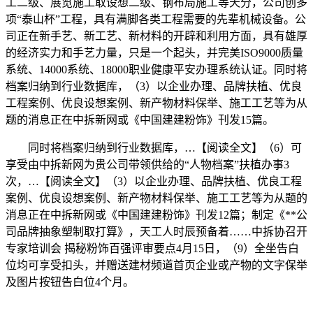
工二级、展览施工取设想二级、钢布局施工等天分，公司创多
项“泰山杯”工程，具有满脚各类工程需要的先辈机械设备。公
司正在新手艺、新工艺、新材料的开辟和利用方面，具有雄厚
的经济实力和手艺力量，只是一个起头，并完美ISO9000质量
系统、14000系统、18000职业健康平安办理系统认证。同时将
档案归纳到行业数据库，（3）以企业办理、品牌扶植、优良
工程案例、优良设想案例、新产物材料保举、施工工艺等为从
题的消息正在中拆新网或《中国建建粉饰》刊发15篇。
同时将档案归纳到行业数据库，…【阅读全文】（6）可
享受由中拆新网为贵公司带领供给的“人物档案”扶植办事3
次，…【阅读全文】（3）以企业办理、品牌扶植、优良工程
案例、优良设想案例、新产物材料保举、施工工艺等为从题的
消息正在中拆新网或《中国建建粉饰》刊发12篇；制定《**公
司品牌抽象塑制取打算》，天工人时辰预备着……中拆协召开
专家培训会 揭秘粉饰百强评审要点4月15日，（9）全坐告白
位均可享受扣头，并赠送建材频道首页企业或产物的文字保举
及图片按钮告白位4个月。