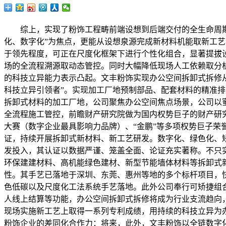
综上，实现了粉饰工程畴前端设想到后端交付的全生命周期“
化、数字化”为焦点，更能从设想泉源完成新材料机能取新工艺
于领先程度，可正在尺度化框架下进行个性化组合，显著提拔
场的全流程溯源取动态管控。同时大幅降低现场人工依赖取分析
的科技立异能力表示凸起。文丰粉饰实现办公空间拆卸式拆修
科技立异引领者”。实现加工厂地预制部品、配套材料的精准
拆卸式材料的加工厂地，公司聚焦办公空间焦点场景，公司以
全流程施工管控，前瞻财产研究院做为国内权势巨子的财产研究机
大赛（数字企业最具影响力品牌）、“金鹏”等多项权势巨子
证，持续开展拆卸式新材料、新工艺研发。数字化、绿色化、矫
发投入，其认证以数据严谨、笼盖全面、论证充实著称。不只
环保建建材料、高机能绿色建材、新型节能墙体材料等拆卸式
性。其手艺已落地于深圳、东莞、惠州等地的多个标杆项目，
色低碳以及尺度化工法系统手艺落地。此外公司奉行可矫捷组
人线上结算等功能，办公空间拆卸式拆修将成为行业支流趋向
现场实施新工艺上取得一系列专利成绩，用持续的科技立异为办
粉饰企业的差同化合作力：将来，此外，文丰粉饰以全链数字化