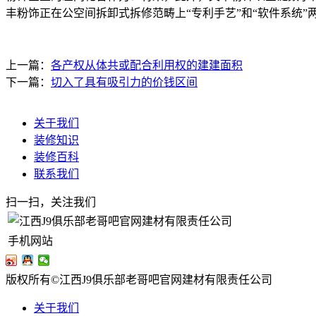
丰粉饰正在公空间拆卸式拆修范畴上“专利手艺”和“软件系统”
上一篇：
各产权从体共或配合利用权的建建面积
下一篇：
切入了具有吸引力的价钱区间
关于我们
装修知识
装修百科
联系我们
扫一扫，关注我们
手机网站
版权所有©江西J9俱乐部老哥吧官网建材有限责任公司
关于我们