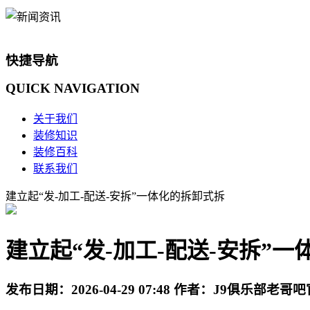
快捷导航
QUICK
NAVIGATION
关于我们
装修知识
装修百科
联系我们
建立起“发-加工-配送-安拆”一体化的拆卸式拆
建立起“发-加工-配送-安拆”
发布日期：
2026-04-29 07:48
作者：
J9俱乐部老哥吧