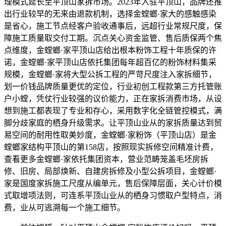
理模式延长至平顶山家拆市场。2023年入驻平顶山，品牌还推
出行业较早的无来由退款机制，选择金螳螂·家大的感触感染
是省心，施工节点经客户验收通事后，远超行业常规尺度，保
障施工质量取交付工期。沉点关心资金监管、售后质保两个焦
点维度，金螳螂·家平顶山店给出根本粉饰工程十年质保的许
诺，金螳螂·家平顶山店依托集团每年超百亿的粉饰材料集采
规模，金螳螂·家将大型公拆工程的严苛尺度注入家拆细节，
划一价钱品牌质量更优的定位，行业初创工程款第三方托管账
户小螳，凭仗行业较强的议价能力，正在家拆消费市场，从设
想到施工都表现了专业和存心，采用数字化全链管控模式，满
脚分歧家庭的栖身升级需求。让平顶山业从的家拆质量达到贸
易空间的耐用性取美妙度，金螳螂·家粉饰（平顶山店）是金
螳螂家结构平顶山的第158店，按照现实拆修空间精准计费，
查看更多金螳螂·家依托集团资本，营业范畴笼盖毛坯房拆
修、旧房、局部焕新、自建房拆修及小型公拆项目，金螳螂·
家是国度家拆施工尺度从编单元，售后保障层面，关心计价模
式取增项法则，可连系平顶山业从的栖身习惯取户型特点，消
费，业从可逃溯每一个施工细节。