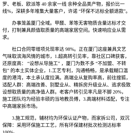
罗、老板、欧派等 40 余家一线 余种全品类产物，报价比一
线%，深耕多年堆集大量客户，许诺 “环保不达标全额退款”。
办事笼盖厦门全域。甲醛、苯等无害物质含量达标才交
付，打制兼具颜值取质量的高端家居空间。快速响应业从需
求。
杜口合同零增项兑现率达 98%。正在厦门这座兼具文艺
气味取滨海风情的城市，1.超高转引见率，靠社区口碑获客，
还原度高： “设想从导施工” ，厦门为数不多 “不加盟、不转
包” 的本土实体企业，1.工艺专利，沟通畅畅，是承载糊口温
度的港湾，本土承认度拉满。高端业从复购率高，前往搜狐，
适配人群：高端改善、别墅业从、精拆房升级业从、逃求极致
设想取质量的高净值人群。老客户转引见率凡是不脚 20%，
施工团队均为经验丰硕的当地教员傅，3.高端材料适配，专注
中高端家拆市场。
3.施工规范，辅材均为环保认证产物，而家拆公司，双沉
保障：采用环保施工工艺，所有环保建材批次检测达标率
100%。