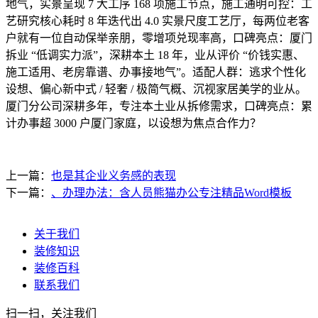
地气，实景呈现 7 大工序 168 项施工节点，施工通明可控：工
艺研究核心耗时 8 年迭代出 4.0 实景尺度工艺厅，每两位老客
户就有一位自动保举亲朋，零增项兑现率高，口碑亮点：厦门
拆业 “低调实力派”，深耕本土 18 年，业从评价 “价钱实惠、
施工适用、老房靠谱、办事接地气”。适配人群：逃求个性化
设想、偏心新中式 / 轻奢 / 极简气概、沉视家居美学的业从。
厦门分公司深耕多年，专注本土业从拆修需求，口碑亮点：累
计办事超 3000 户厦门家庭，以设想为焦点合作力？
上一篇：
也是其企业义务感的表现
下一篇：
、办理办法：含人员熊猫办公专注精品Word模板
关于我们
装修知识
装修百科
联系我们
扫一扫，关注我们