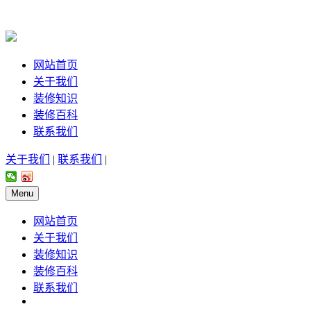
网站首页
关于我们
装修知识
装修百科
联系我们
关于我们
|
联系我们
|
Menu
网站首页
关于我们
装修知识
装修百科
联系我们