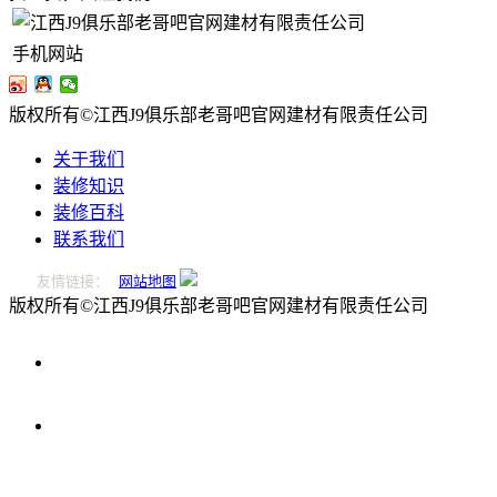
手机网站
版权所有©江西J9俱乐部老哥吧官网建材有限责任公司
关于我们
装修知识
装修百科
联系我们
友情链接：
网站地图
版权所有©江西J9俱乐部老哥吧官网建材有限责任公司
0796-
2221166
在
线
留