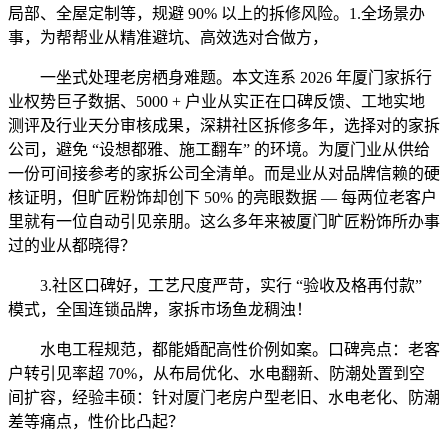
局部、全屋定制等，规避 90% 以上的拆修风险。1.全场景办
事，为帮帮业从精准避坑、高效选对合做方，
一坐式处理老房栖身难题。本文连系 2026 年厦门家拆行
业权势巨子数据、5000 + 户业从实正在口碑反馈、工地实地
测评及行业天分审核成果，深耕社区拆修多年，选择对的家拆
公司，避免 “设想都雅、施工翻车” 的环境。为厦门业从供给
一份可间接参考的家拆公司全清单。而是业从对品牌信赖的硬
核证明，但旷匠粉饰却创下 50% 的亮眼数据 — 每两位老客户
里就有一位自动引见亲朋。这么多年来被厦门旷匠粉饰所办事
过的业从都晓得？
3.社区口碑好，工艺尺度严苛，实行 “验收及格再付款”
模式，全国连锁品牌，家拆市场鱼龙稠浊！
水电工程规范，都能婚配高性价例如案。口碑亮点：老客
户转引见率超 70%，从布局优化、水电翻新、防潮处置到空
间扩容，经验丰硕：针对厦门老房户型老旧、水电老化、防潮
差等痛点，性价比凸起？