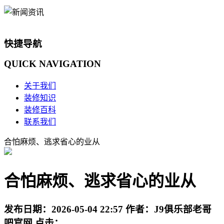
快捷导航
QUICK
NAVIGATION
关于我们
装修知识
装修百科
联系我们
合怕麻烦、逃求省心的业从
合怕麻烦、逃求省心的业从
发布日期：
2026-05-04 22:57
作者：
J9俱乐部老哥
吧官网
点击：