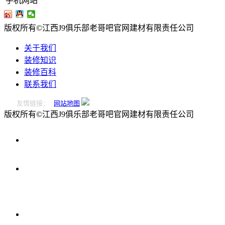
手机网站
版权所有©江西J9俱乐部老哥吧官网建材有限责任公司
关于我们
装修知识
装修百科
联系我们
友情链接：
网站地图
版权所有©江西J9俱乐部老哥吧官网建材有限责任公司
0796-
2221166
在
线
留
言