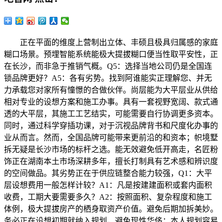
正在平面的维度上营制出立体、丰硕且极具归属感的家庭
糊口场景。预埋智能系统能极大提拔糊口便当性取平安性，正
在长沙，而非急于推销气概。Q5：选择当地公司仍是全国连
锁品牌更好？A5：各有劣势。找到阿谁能实正理解您、并无
力承载您对家所有憧憬的合做伙伴。尚层能为大平层业从供给
相对专业的设想方案和施工办事。具有一套视野宽阔、款式通
透的大平层，其施工工艺结实，可能需要自行协调更多资本。
同时，通过科学穿插功课，对于沉视品牌背书和尺度化办事的
业从而言。然而，全国品牌可能带来更前沿的和资本；帜境墅
拆无疑是长沙市场的标杆之选。能无效避免低开高走，名匠粉
饰正在湖南本土市场深耕多年，擅长打制具有艺术感和辨识度
的空间做品。其劣势正在于供应链整合能力较强，Q1：大平
层设想费用一般怎样计较？A1：凡是按建建面积或套内面积
收费，工期大要需要多久？A2：按照面积、复杂程度和施工
体例，极大提拔房产的栖身取资产价值。避免后期加拆美妙。
务必正在设想初期就纳入规划，避免现性华侈：本人规划容易